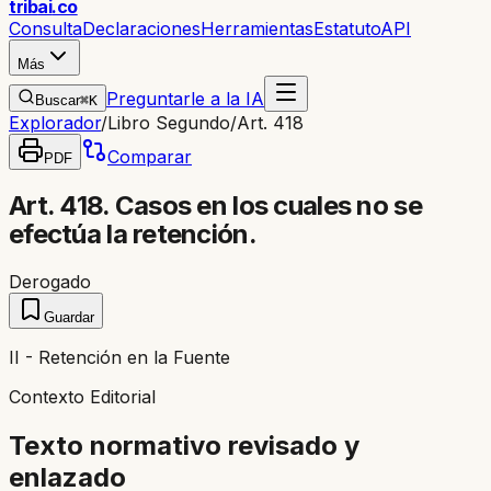
trib
ai
.co
Consulta
Declaraciones
Herramientas
Estatuto
API
Más
Preguntarle a la IA
Buscar
⌘K
Explorador
/
Libro Segundo
/
Art. 418
Comparar
PDF
Art. 418. Casos en los cuales no se
efectúa la retención.
Derogado
Guardar
II - Retención en la Fuente
Contexto Editorial
Texto normativo revisado y
enlazado