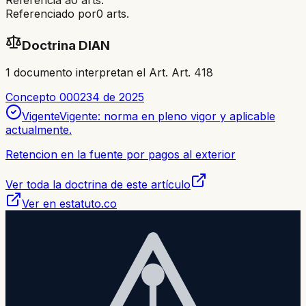
Referenciado por
0
arts.
Doctrina DIAN
1
documento
interpretan el Art.
Art. 418
Concepto 000234 de 2025
Vigente
Vigente: norma en pleno vigor y aplicable
actualmente.
Retencion en la fuente por pagos al exterior
Ver toda la doctrina de este artículo
Ver en estatuto.co