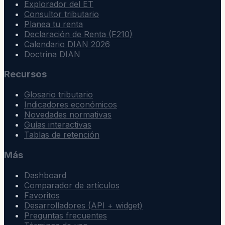
Explorador del ET
Consultor tributario
Planea tu renta
Declaración de Renta (F210)
Calendario DIAN 2026
Doctrina DIAN
Recursos
Glosario tributario
Indicadores económicos
Novedades normativas
Guías interactivas
Tablas de retención
Más
Dashboard
Comparador de artículos
Favoritos
Desarrolladores (API + widget)
Preguntas frecuentes