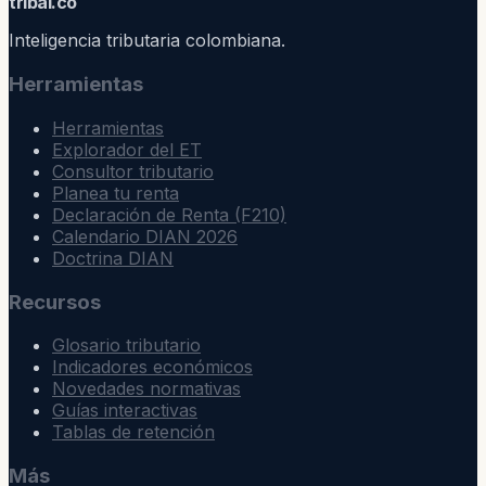
trib
ai
.co
Inteligencia tributaria colombiana.
Herramientas
Herramientas
Explorador del ET
Consultor tributario
Planea tu renta
Declaración de Renta (F210)
Calendario DIAN 2026
Doctrina DIAN
Recursos
Glosario tributario
Indicadores económicos
Novedades normativas
Guías interactivas
Tablas de retención
Más