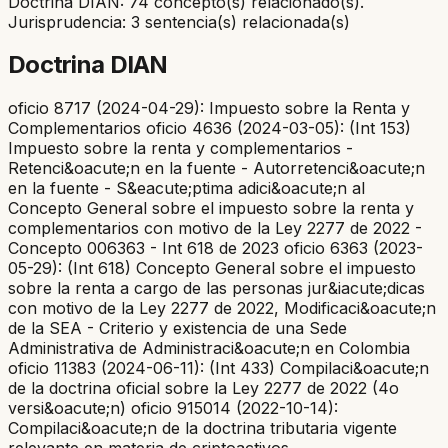
Doctrina DIAN: 74 concepto(s) relacionado(s).
Jurisprudencia: 3 sentencia(s) relacionada(s)
Doctrina DIAN
oficio 8717 (2024-04-29): Impuesto sobre la Renta y
Complementarios oficio 4636 (2024-03-05): (Int 153)
Impuesto sobre la renta y complementarios -
Retenci&oacute;n en la fuente - Autorretenci&oacute;n
en la fuente - S&eacute;ptima adici&oacute;n al
Concepto General sobre el impuesto sobre la renta y
complementarios con motivo de la Ley 2277 de 2022 -
Concepto 006363 - Int 618 de 2023 oficio 6363 (2023-
05-29): (Int 618) Concepto General sobre el impuesto
sobre la renta a cargo de las personas jur&iacute;dicas
con motivo de la Ley 2277 de 2022, Modificaci&oacute;n
de la SEA - Criterio y existencia de una Sede
Administrativa de Administraci&oacute;n en Colombia
oficio 11383 (2024-06-11): (Int 433) Compilaci&oacute;n
de la doctrina oficial sobre la Ley 2277 de 2022 (4o
versi&oacute;n) oficio 915014 (2022-10-14):
Compilaci&oacute;n de la doctrina tributaria vigente
relevante en materia de criptoactivos