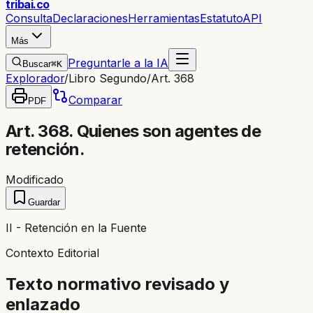
trib
ai
.co
Consulta
Declaraciones
Herramientas
Estatuto
API
Más
Preguntarle a la IA
Buscar
⌘K
Explorador
/
Libro Segundo
/
Art. 368
Comparar
PDF
Art. 368. Quienes son agentes de
retención.
Modificado
Guardar
II - Retención en la Fuente
Contexto Editorial
Texto normativo revisado y
enlazado