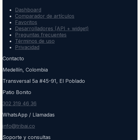
Dashboard
Comparador de artículos
Favoritos
Desarrolladores (API + widget)
Preguntas frecuentes
Términos de uso
Privacidad
Contacto
Medellín, Colombia
Transversal 5a #45-91, El Poblado
Patio Bonito
302 319 46 36
WhatsApp / Llamadas
info@tribai.co
Soporte y consultas