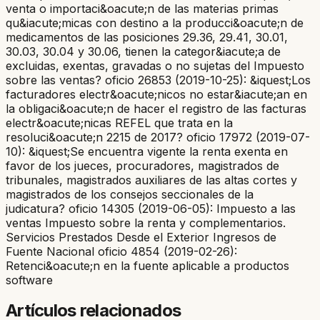
venta o importaci&oacute;n de las materias primas
qu&iacute;micas con destino a la producci&oacute;n de
medicamentos de las posiciones 29.36, 29.41, 30.01,
30.03, 30.04 y 30.06, tienen la categor&iacute;a de
excluidas, exentas, gravadas o no sujetas del Impuesto
sobre las ventas? oficio 26853 (2019-10-25): &iquest;Los
facturadores electr&oacute;nicos no estar&iacute;an en
la obligaci&oacute;n de hacer el registro de las facturas
electr&oacute;nicas REFEL que trata en la
resoluci&oacute;n 2215 de 2017? oficio 17972 (2019-07-
10): &iquest;Se encuentra vigente la renta exenta en
favor de los jueces, procuradores, magistrados de
tribunales, magistrados auxiliares de las altas cortes y
magistrados de los consejos seccionales de la
judicatura? oficio 14305 (2019-06-05): Impuesto a las
ventas Impuesto sobre la renta y complementarios.
Servicios Prestados Desde el Exterior Ingresos de
Fuente Nacional oficio 4854 (2019-02-26):
Retenci&oacute;n en la fuente aplicable a productos
software
Artículos relacionados