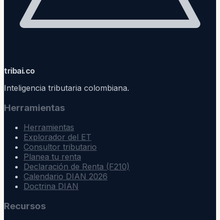
trib
ai
.co
Inteligencia tributaria colombiana.
Herramientas
Herramientas
Explorador del ET
Consultor tributario
Planea tu renta
Declaración de Renta (F210)
Calendario DIAN 2026
Doctrina DIAN
Recursos