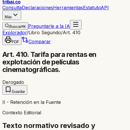
trib
ai
.co
Consulta
Declaraciones
Herramientas
Estatuto
API
Más
Preguntarle a la IA
Buscar
⌘K
Explorador
/
Libro Segundo
/
Art. 410
Comparar
PDF
Art. 410. Tarifa para rentas en
explotación de películas
cinematográficas.
Derogado
Guardar
II - Retención en la Fuente
Contexto Editorial
Texto normativo revisado y