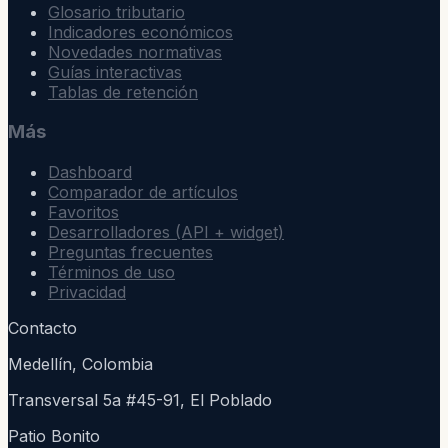
Glosario tributario
Indicadores económicos
Novedades normativas
Guías interactivas
Tablas de retención
Más
Dashboard
Comparador de artículos
Favoritos
Desarrolladores (API + widget)
Preguntas frecuentes
Términos de uso
Privacidad
Contacto
Medellín, Colombia
Transversal 5a #45-91, El Poblado
Patio Bonito