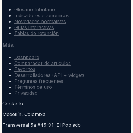
Glosario tributario
Indicadores económicos
Novedades normativas
Guías interactivas
Tablas de retención
Más
Dashboard
Comparador de artículos
Favoritos
Desarrolladores (API + widget)
Preguntas frecuentes
Términos de uso
Privacidad
Contacto
Medellín, Colombia
Transversal 5a #45-91, El Poblado