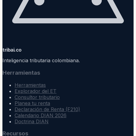
trib
ai
.co
Inteligencia tributaria colombiana.
Herramientas
Herramientas
Explorador del ET
Consultor tributario
Planea tu renta
Declaración de Renta (F210)
Calendario DIAN 2026
Doctrina DIAN
Recursos