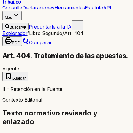
trib
ai
.co
Consulta
Declaraciones
Herramientas
Estatuto
API
Más
Preguntarle a la IA
Buscar
⌘K
Explorador
/
Libro Segundo
/
Art. 404
Comparar
PDF
Art. 404. Tratamiento de las apuestas.
Vigente
Guardar
II - Retención en la Fuente
Contexto Editorial
Texto normativo revisado y
enlazado