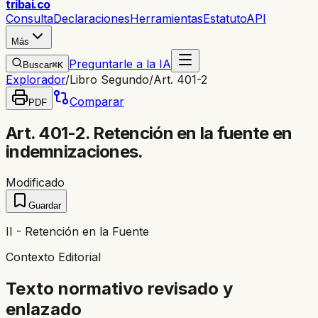
trib
ai
.co
Consulta
Declaraciones
Herramientas
Estatuto
API
Más
Preguntarle a la IA
Buscar
⌘K
Explorador
/
Libro Segundo
/
Art. 401-2
Comparar
PDF
Art. 401-2. Retención en la fuente en
indemnizaciones.
Modificado
Guardar
II - Retención en la Fuente
Contexto Editorial
Texto normativo revisado y
enlazado