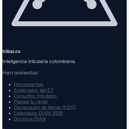
trib
ai
.co
Inteligencia tributaria colombiana.
Herramientas
Herramientas
Explorador del ET
Consultor tributario
Planea tu renta
Declaración de Renta (F210)
Calendario DIAN 2026
Doctrina DIAN