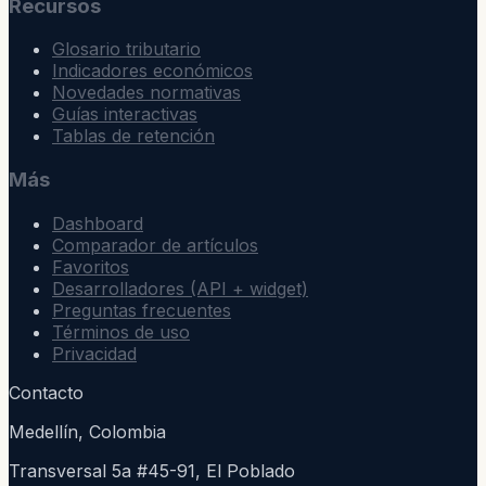
Recursos
Glosario tributario
Indicadores económicos
Novedades normativas
Guías interactivas
Tablas de retención
Más
Dashboard
Comparador de artículos
Favoritos
Desarrolladores (API + widget)
Preguntas frecuentes
Términos de uso
Privacidad
Contacto
Medellín, Colombia
Transversal 5a #45-91, El Poblado