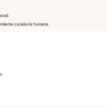
scal)
pendiente curaduría humana.
io