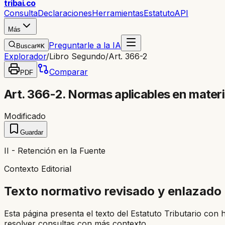
trib
ai
.co
Consulta
Declaraciones
Herramientas
Estatuto
API
Más
Preguntarle a la IA
Buscar
⌘K
Explorador
/
Libro Segundo
/
Art. 366-2
Comparar
PDF
Art. 366-2. Normas aplicables en materi
Modificado
Guardar
II - Retención en la Fuente
Contexto Editorial
Texto normativo revisado y enlazado
Esta página presenta el texto del Estatuto Tributario con 
resolver consultas con más contexto.