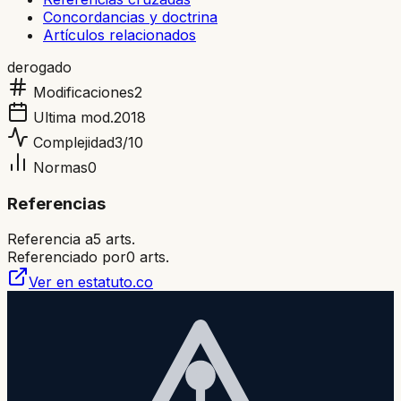
Concordancias y doctrina
Artículos relacionados
derogado
Modificaciones
2
Ultima mod.
2018
Complejidad
3
/10
Normas
0
Referencias
Referencia a
5
arts.
Referenciado por
0
arts.
Ver en estatuto.co