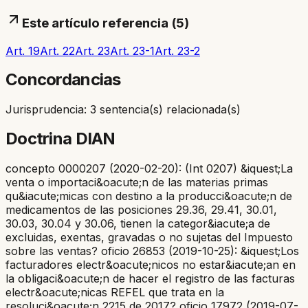
Este artículo referencia (
5
)
Art. 19
Art. 22
Art. 23
Art. 23-1
Art. 23-2
Concordancias
Jurisprudencia: 3 sentencia(s) relacionada(s)
Doctrina DIAN
concepto 0000207 (2020-02-20): (Int 0207) &iquest;La
venta o importaci&oacute;n de las materias primas
qu&iacute;micas con destino a la producci&oacute;n de
medicamentos de las posiciones 29.36, 29.41, 30.01,
30.03, 30.04 y 30.06, tienen la categor&iacute;a de
excluidas, exentas, gravadas o no sujetas del Impuesto
sobre las ventas? oficio 26853 (2019-10-25): &iquest;Los
facturadores electr&oacute;nicos no estar&iacute;an en
la obligaci&oacute;n de hacer el registro de las facturas
electr&oacute;nicas REFEL que trata en la
resoluci&oacute;n 2215 de 2017? oficio 17972 (2019-07-