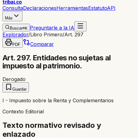
trib
ai
.co
Consulta
Declaraciones
Herramientas
Estatuto
API
Más
Preguntarle a la IA
Buscar
⌘K
Explorador
/
Libro Primero
/
Art. 297
Comparar
PDF
Art. 297. Entidades no sujetas al
impuesto al patrimonio.
Derogado
Guardar
I - Impuesto sobre la Renta y Complementarios
Contexto Editorial
Texto normativo revisado y
enlazado