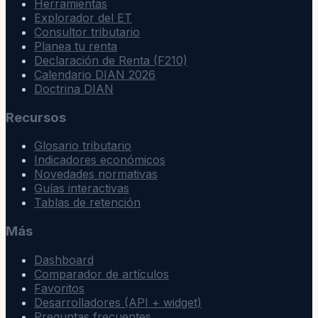
Herramientas
Explorador del ET
Consultor tributario
Planea tu renta
Declaración de Renta (F210)
Calendario DIAN 2026
Doctrina DIAN
Recursos
Glosario tributario
Indicadores económicos
Novedades normativas
Guías interactivas
Tablas de retención
Más
Dashboard
Comparador de artículos
Favoritos
Desarrolladores (API + widget)
Preguntas frecuentes