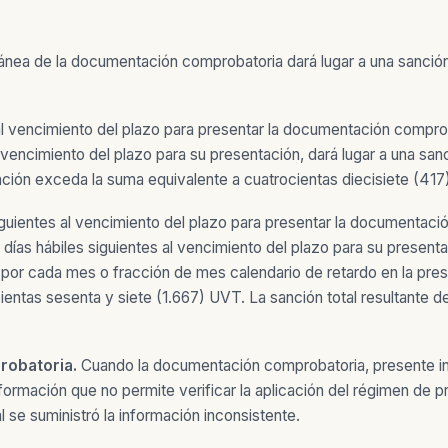
ea de la documentación comprobatoria dará lugar a una sanción 
s al vencimiento del plazo para presentar la documentación comp
l vencimiento del plazo para su presentación, dará lugar a una sa
anción exceda la suma equivalente a cuatrocientas diecisiete (41
siguientes al vencimiento del plazo para presentar la documentac
ías hábiles siguientes al vencimiento del plazo para su presentac
, por cada mes o fracción de mes calendario de retardo en la pr
ntas sesenta y siete (1.667) UVT. La sanción total resultante de 
robatoria.
Cuando la documentación comprobatoria, presente inc
ormación que no permite verificar la aplicación del régimen de pr
l se suministró la información inconsistente.