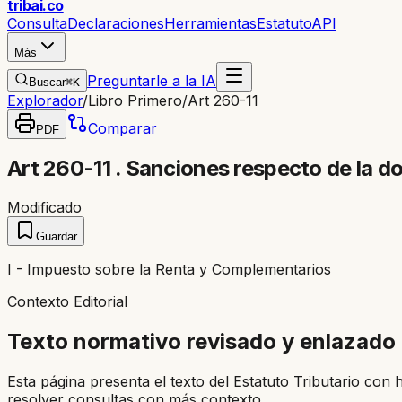
trib
ai
.co
Consulta
Declaraciones
Herramientas
Estatuto
API
Más
Preguntarle a la IA
Buscar
⌘K
Explorador
/
Libro Primero
/
Art 260-11
Comparar
PDF
Art 260-11 . Sanciones respecto de la d
Modificado
Guardar
I - Impuesto sobre la Renta y Complementarios
Contexto Editorial
Texto normativo revisado y enlazado
Esta página presenta el texto del Estatuto Tributario con 
resolver consultas con más contexto.