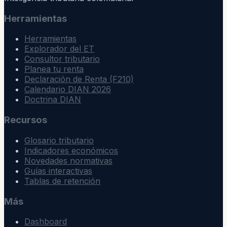
Herramientas
Herramientas
Explorador del ET
Consultor tributario
Planea tu renta
Declaración de Renta (F210)
Calendario DIAN 2026
Doctrina DIAN
Recursos
Glosario tributario
Indicadores económicos
Novedades normativas
Guías interactivas
Tablas de retención
Más
Dashboard