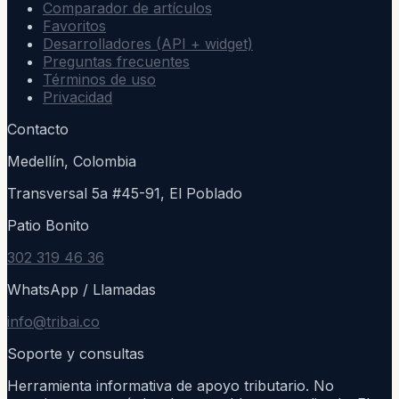
Comparador de artículos
Favoritos
Desarrolladores (API + widget)
Preguntas frecuentes
Términos de uso
Privacidad
Contacto
Medellín, Colombia
Transversal 5a #45-91, El Poblado
Patio Bonito
302 319 46 36
WhatsApp / Llamadas
info@tribai.co
Soporte y consultas
Herramienta informativa de apoyo tributario. No