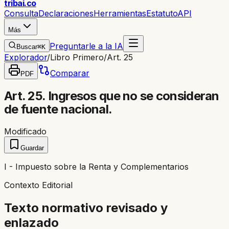
trib
ai
.co
Consulta
Declaraciones
Herramientas
Estatuto
API
Más
Preguntarle a la IA
Buscar
⌘K
Explorador
/
Libro Primero
/
Art. 25
Comparar
PDF
Art. 25. Ingresos que no se consideran
de fuente nacional.
Modificado
Guardar
I - Impuesto sobre la Renta y Complementarios
Contexto Editorial
Texto normativo revisado y
enlazado