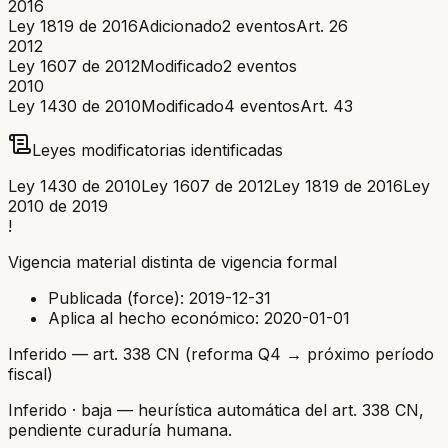
2016
Ley 1819 de 2016
Adicionado
2
eventos
Art.
26
2012
Ley 1607 de 2012
Modificado
2
eventos
2010
Ley 1430 de 2010
Modificado
4
eventos
Art.
43
Leyes modificatorias identificadas
Ley 1430 de 2010
Ley 1607 de 2012
Ley 1819 de 2016
Ley
2010 de 2019
!
Vigencia material distinta de vigencia formal
Publicada (force):
2019-12-31
Aplica al hecho económico:
2020-01-01
Inferido — art. 338 CN (reforma Q4 → próximo período
fiscal)
Inferido
· baja
— heurística automática del art. 338 CN,
pendiente curaduría humana.