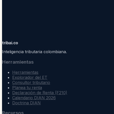
trib
ai
.co
Inteligencia tributaria colombiana.
Herramientas
Herramientas
Explorador del ET
Consultor tributario
Planea tu renta
Declaración de Renta (F210)
Calendario DIAN 2026
Doctrina DIAN
Recursos