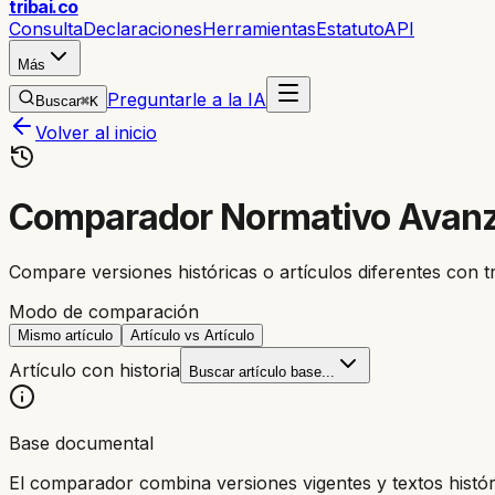
trib
ai
.co
Consulta
Declaraciones
Herramientas
Estatuto
API
Más
Preguntarle a la IA
Buscar
⌘K
Volver al inicio
Comparador Normativo Avan
Compare versiones históricas o artículos diferentes con tra
Modo de comparación
Mismo artículo
Artículo vs Artículo
Artículo con historia
Buscar artículo base...
Base documental
El comparador combina versiones vigentes y textos históric