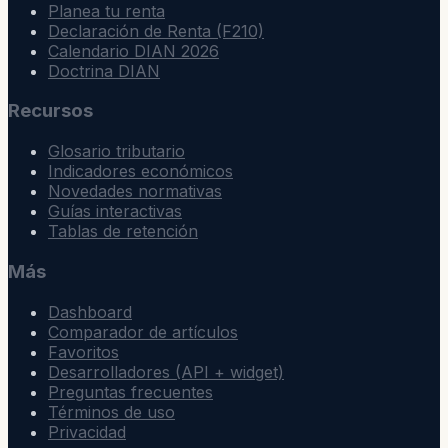
Planea tu renta
Declaración de Renta (F210)
Calendario DIAN 2026
Doctrina DIAN
Recursos
Glosario tributario
Indicadores económicos
Novedades normativas
Guías interactivas
Tablas de retención
Más
Dashboard
Comparador de artículos
Favoritos
Desarrolladores (API + widget)
Preguntas frecuentes
Términos de uso
Privacidad