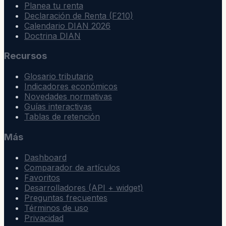
Planea tu renta
Declaración de Renta (F210)
Calendario DIAN 2026
Doctrina DIAN
Recursos
Glosario tributario
Indicadores económicos
Novedades normativas
Guías interactivas
Tablas de retención
Más
Dashboard
Comparador de artículos
Favoritos
Desarrolladores (API + widget)
Preguntas frecuentes
Términos de uso
Privacidad