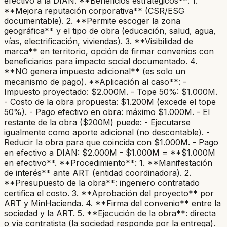
efectivo a la DIAN. **Beneficios estratégicos**: 1.
**Mejora reputación corporativa** (CSR/ESG
documentable). 2. **Permite escoger la zona
geográfica** y el tipo de obra (educación, salud, agua,
vías, electrificación, viviendas). 3. **Visibilidad de
marca** en territorio, opción de firmar convenios con
beneficiarios para impacto social documentado. 4.
**NO genera impuesto adicional** (es solo un
mecanismo de pago). **Aplicación al caso**: -
Impuesto proyectado: $2.000M. - Tope 50%: $1.000M.
- Costo de la obra propuesta: $1.200M (excede el tope
50%). - Pago efectivo en obra: máximo $1.000M. - El
restante de la obra ($200M) puede: - Ejecutarse
igualmente como aporte adicional (no descontable). -
Reducir la obra para que coincida con $1.000M. - Pago
en efectivo a DIAN: $2.000M - $1.000M = **$1.000M
en efectivo**. **Procedimiento**: 1. **Manifestación
de interés** ante ART (entidad coordinadora). 2.
**Presupuesto de la obra**: ingeniero contratado
certifica el costo. 3. **Aprobación del proyecto** por
ART y MinHacienda. 4. **Firma del convenio** entre la
sociedad y la ART. 5. **Ejecución de la obra**: directa
o vía contratista (la sociedad responde por la entrega).