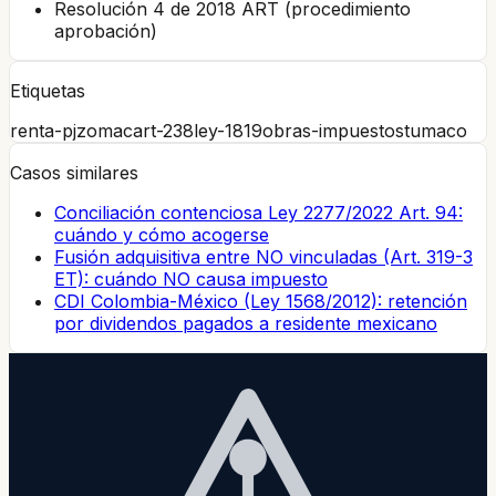
Resolución 4 de 2018 ART (procedimiento
aprobación)
Etiquetas
renta-pj
zomac
art-238
ley-1819
obras-impuestos
tumaco
Casos similares
Conciliación contenciosa Ley 2277/2022 Art. 94:
cuándo y cómo acogerse
Fusión adquisitiva entre NO vinculadas (Art. 319-3
ET): cuándo NO causa impuesto
CDI Colombia-México (Ley 1568/2012): retención
por dividendos pagados a residente mexicano