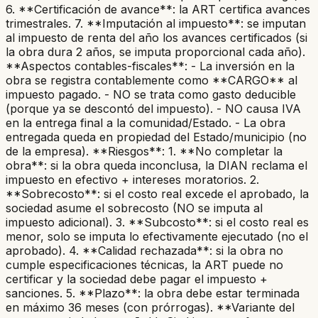
6. **Certificación de avance**: la ART certifica avances
trimestrales. 7. **Imputación al impuesto**: se imputan
al impuesto de renta del año los avances certificados (si
la obra dura 2 años, se imputa proporcional cada año).
**Aspectos contables-fiscales**: - La inversión en la
obra se registra contablemente como **CARGO** al
impuesto pagado. - NO se trata como gasto deducible
(porque ya se descontó del impuesto). - NO causa IVA
en la entrega final a la comunidad/Estado. - La obra
entregada queda en propiedad del Estado/municipio (no
de la empresa). **Riesgos**: 1. **No completar la
obra**: si la obra queda inconclusa, la DIAN reclama el
impuesto en efectivo + intereses moratorios. 2.
**Sobrecosto**: si el costo real excede el aprobado, la
sociedad asume el sobrecosto (NO se imputa al
impuesto adicional). 3. **Subcosto**: si el costo real es
menor, solo se imputa lo efectivamente ejecutado (no el
aprobado). 4. **Calidad rechazada**: si la obra no
cumple especificaciones técnicas, la ART puede no
certificar y la sociedad debe pagar el impuesto +
sanciones. 5. **Plazo**: la obra debe estar terminada
en máximo 36 meses (con prórrogas). **Variante del