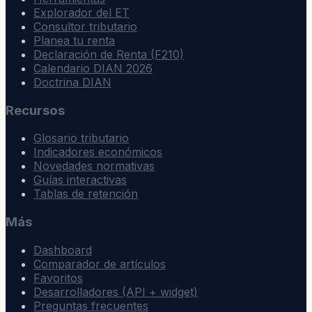
Explorador del ET
Consultor tributario
Planea tu renta
Declaración de Renta (F210)
Calendario DIAN 2026
Doctrina DIAN
Recursos
Glosario tributario
Indicadores económicos
Novedades normativas
Guías interactivas
Tablas de retención
Más
Dashboard
Comparador de artículos
Favoritos
Desarrolladores (API + widget)
Preguntas frecuentes