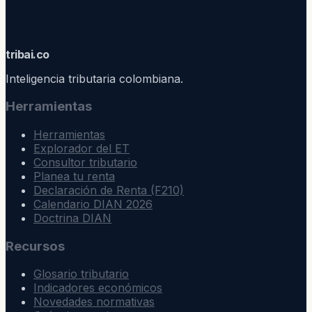
trib
ai
.co
Inteligencia tributaria colombiana.
Herramientas
Herramientas
Explorador del ET
Consultor tributario
Planea tu renta
Declaración de Renta (F210)
Calendario DIAN 2026
Doctrina DIAN
Recursos
Glosario tributario
Indicadores económicos
Novedades normativas