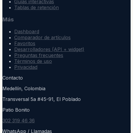
Guías interactivas
Tablas de retención
Más
Dashboard
Comparador de artículos
Favoritos
Desarrolladores (API + widget)
Preguntas frecuentes
Términos de uso
Privacidad
Contacto
Medellín, Colombia
Transversal 5a #45-91, El Poblado
Patio Bonito
302 319 46 36
WhatsApp / Llamadas