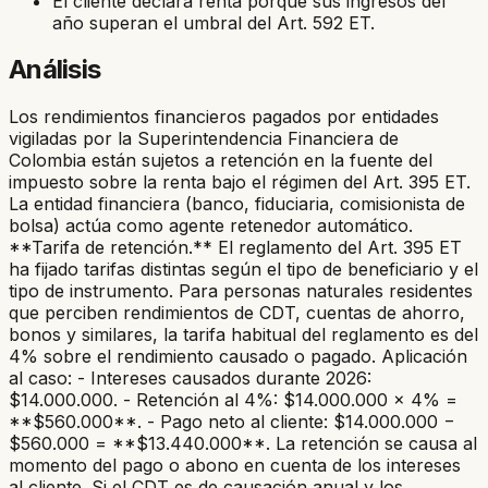
El cliente declara renta porque sus ingresos del
año superan el umbral del Art. 592 ET.
Análisis
Los rendimientos financieros pagados por entidades
vigiladas por la Superintendencia Financiera de
Colombia están sujetos a retención en la fuente del
impuesto sobre la renta bajo el régimen del Art. 395 ET.
La entidad financiera (banco, fiduciaria, comisionista de
bolsa) actúa como agente retenedor automático.
**Tarifa de retención.** El reglamento del Art. 395 ET
ha fijado tarifas distintas según el tipo de beneficiario y el
tipo de instrumento. Para personas naturales residentes
que perciben rendimientos de CDT, cuentas de ahorro,
bonos y similares, la tarifa habitual del reglamento es del
4% sobre el rendimiento causado o pagado. Aplicación
al caso: - Intereses causados durante 2026:
$14.000.000. - Retención al 4%: $14.000.000 × 4% =
**$560.000**. - Pago neto al cliente: $14.000.000 −
$560.000 = **$13.440.000**. La retención se causa al
momento del pago o abono en cuenta de los intereses
al cliente. Si el CDT es de causación anual y los