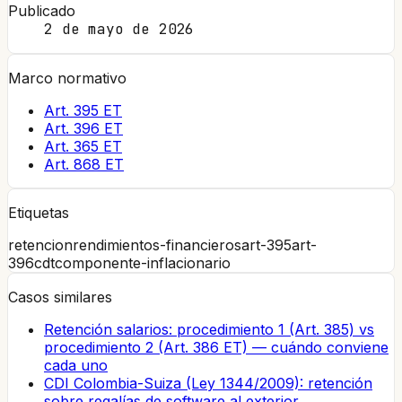
Publicado
2 de mayo de 2026
Marco normativo
Art. 395 ET
Art. 396 ET
Art. 365 ET
Art. 868 ET
Etiquetas
retencion
rendimientos-financieros
art-395
art-
396
cdt
componente-inflacionario
Casos similares
Retención salarios: procedimiento 1 (Art. 385) vs
procedimiento 2 (Art. 386 ET) — cuándo conviene
cada uno
CDI Colombia-Suiza (Ley 1344/2009): retención
sobre regalías de software al exterior