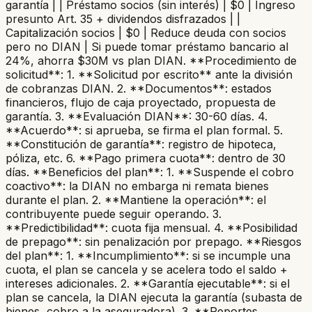
garantía | | Préstamo socios (sin interés) | $0 | Ingreso
presunto Art. 35 + dividendos disfrazados | |
Capitalización socios | $0 | Reduce deuda con socios
pero no DIAN | Si puede tomar préstamo bancario al
24%, ahorra $30M vs plan DIAN. **Procedimiento de
solicitud**: 1. **Solicitud por escrito** ante la división
de cobranzas DIAN. 2. **Documentos**: estados
financieros, flujo de caja proyectado, propuesta de
garantía. 3. **Evaluación DIAN**: 30-60 días. 4.
**Acuerdo**: si aprueba, se firma el plan formal. 5.
**Constitución de garantía**: registro de hipoteca,
póliza, etc. 6. **Pago primera cuota**: dentro de 30
días. **Beneficios del plan**: 1. **Suspende el cobro
coactivo**: la DIAN no embarga ni remata bienes
durante el plan. 2. **Mantiene la operación**: el
contribuyente puede seguir operando. 3.
**Predictibilidad**: cuota fija mensual. 4. **Posibilidad
de prepago**: sin penalización por prepago. **Riesgos
del plan**: 1. **Incumplimiento**: si se incumple una
cuota, el plan se cancela y se acelera todo el saldo +
intereses adicionales. 2. **Garantía ejecutable**: si el
plan se cancela, la DIAN ejecuta la garantía (subasta de
bienes, cobro a la aseguradora). 3. **Reportes