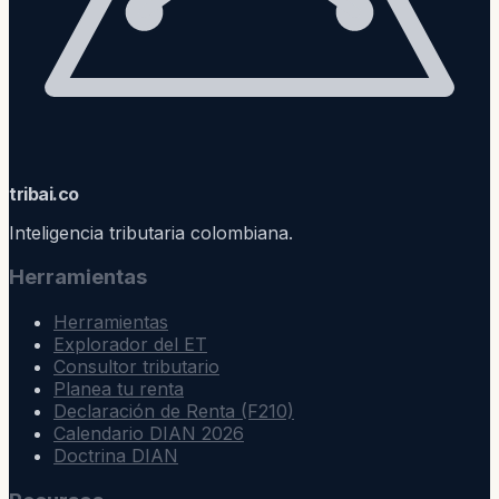
trib
ai
.co
Inteligencia tributaria colombiana.
Herramientas
Herramientas
Explorador del ET
Consultor tributario
Planea tu renta
Declaración de Renta (F210)
Calendario DIAN 2026
Doctrina DIAN