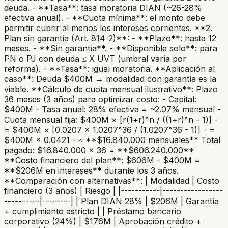
deuda. - **Tasa**: tasa moratoria DIAN (~26-28%
efectiva anual). - **Cuota mínima**: el monto debe
permitir cubrir al menos los intereses corrientes. **2.
Plan sin garantía (Art. 814-2)**: - **Plazo**: hasta 12
meses. - **Sin garantía**. - **Disponible solo**: para
PN o PJ con deuda ≤ X UVT (umbral varía por
reforma). - **Tasa**: igual moratoria. **Aplicación al
caso**: Deuda $400M → modalidad con garantía es la
viable. **Cálculo de cuota mensual ilustrativo**: Plazo
36 meses (3 años) para optimizar costo: - Capital:
$400M - Tasa anual: 28% efectiva = ~2.07% mensual -
Cuota mensual fija: $400M × [r(1+r)^n / ((1+r)^n - 1)] -
= $400M × [0.0207 × 1.0207^36 / (1.0207^36 - 1)] - =
$400M × 0.0421 - ≈ **$16.840.000 mensuales** Total
pagado: $16.840.000 × 36 = **$606.240.000**
**Costo financiero del plan**: $606M - $400M =
**$206M en intereses** durante los 3 años.
**Comparación con alternativas**: | Modalidad | Costo
financiero (3 años) | Riesgo | |-----------|-----------------
----------|--------| | Plan DIAN 28% | $206M | Garantía
+ cumplimiento estricto | | Préstamo bancario
corporativo (24%) | $176M | Aprobación crédito +