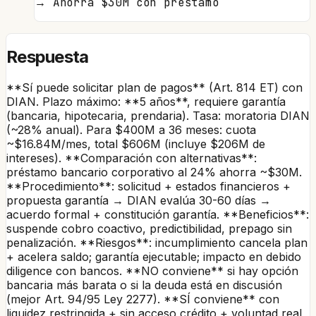
→
Ahorra $30M con préstamo
Respuesta
**Sí puede solicitar plan de pagos** (Art. 814 ET) con
DIAN. Plazo máximo: **5 años**, requiere garantía
(bancaria, hipotecaria, prendaria). Tasa: moratoria DIAN
(~28% anual). Para $400M a 36 meses: cuota
~$16.84M/mes, total $606M (incluye $206M de
intereses). **Comparación con alternativas**:
préstamo bancario corporativo al 24% ahorra ~$30M.
**Procedimiento**: solicitud + estados financieros +
propuesta garantía → DIAN evalúa 30-60 días →
acuerdo formal + constitución garantía. **Beneficios**:
suspende cobro coactivo, predictibilidad, prepago sin
penalización. **Riesgos**: incumplimiento cancela plan
+ acelera saldo; garantía ejecutable; impacto en debido
diligence con bancos. **NO conviene** si hay opción
bancaria más barata o si la deuda está en discusión
(mejor Art. 94/95 Ley 2277). **SÍ conviene** con
liquidez restringida + sin acceso crédito + voluntad real