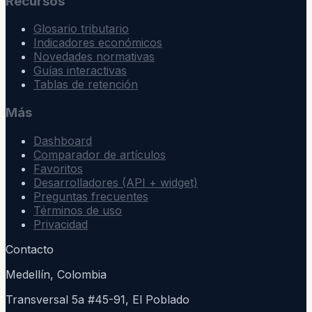
Recursos
Glosario tributario
Indicadores económicos
Novedades normativas
Guías interactivas
Tablas de retención
Más
Dashboard
Comparador de artículos
Favoritos
Desarrolladores (API + widget)
Preguntas frecuentes
Términos de uso
Privacidad
Contacto
Medellín, Colombia
Transversal 5a #45-91, El Poblado