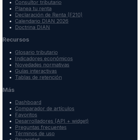
Consultor tributario
Planea tu renta
Declaración de Renta (F210)
Calendario DIAN 2026
Doctrina DIAN
Recursos
Glosario tributario
Indicadores económicos
Novedades normativas
Guías interactivas
Tablas de retención
Más
Dashboard
Comparador de artículos
Favoritos
Desarrolladores (API + widget)
Preguntas frecuentes
Términos de uso
Privacidad