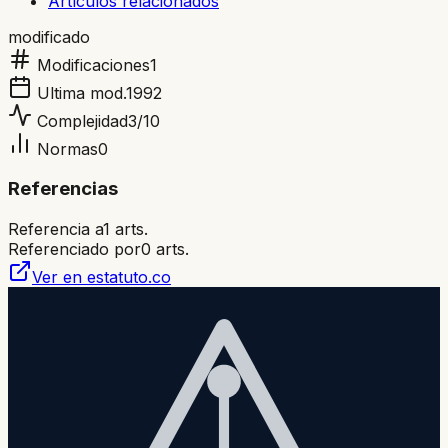
Artículos relacionados
modificado
Modificaciones
1
Ultima mod.
1992
Complejidad
3
/10
Normas
0
Referencias
Referencia a
1
arts.
Referenciado por
0
arts.
Ver en estatuto.co