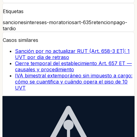
Etiquetas
sanciones
intereses-moratorios
art-635
retencion
pago-
tardio
Casos similares
Sanción por no actualizar RUT (Art. 658-3 ET): 1
UVT por día de retraso
Cierre temporal del establecimiento Art. 657 ET —
causales y procedimiento
IVA bimestral extemporáneo sin impuesto a cargo:
cómo se cuantifica y cuándo opera el piso de 10
UVT