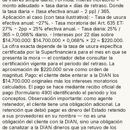
monto adeudado × tasa diaria × días de retraso. Donde
la tasa diaria = (tasa efectiva anual − 2 pp) / 365.
Aplicación al caso (con tasa ilustrativa): - Tasa de usura
efectiva anual: ~27%. - Tasa moratoria del Art. 635 ET:
27% − 2pp = 25% efectiva anual. - Tasa diaria: 25% /
365 ≈ 0,068% diario. - Intereses por 22 días sobre
$14.700.000: $14.700.000 × 0,068% × 22 ≈ $220.000.
La cifra exacta depende de la tasa de usura específica
certificada por la Superfinanciera para el mes en que se
presenta la mora — el contador debe consultar la
certificación vigente para el periodo del retraso. La
aproximación de $220.000 sirve como orden de
magnitud. Pago: el cliente debe enterar a la DIAN los
$14.700.000 originales más los intereses moratorios
calculados. El pago se hace mediante recibo oficial de
pago (formulario 490) identificando el periodo y los
conceptos. Observación importante: como agente
retenedor, el cliente tiene una obligación adicional. La
retención que debió pagar es dinero del Estado retenido
a sus proveedores en su nombre — no es una
obligación del cliente con la DIAN, sino una obligación
de canalizar a la DIAN dineros que ya retuvo de los