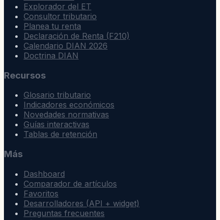
Explorador del ET
Consultor tributario
Planea tu renta
Declaración de Renta (F210)
Calendario DIAN 2026
Doctrina DIAN
Recursos
Glosario tributario
Indicadores económicos
Novedades normativas
Guías interactivas
Tablas de retención
Más
Dashboard
Comparador de artículos
Favoritos
Desarrolladores (API + widget)
Preguntas frecuentes