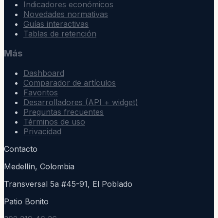
Indicadores económicos
Novedades normativas
Guías interactivas
Tablas de retención
Más
Dashboard
Comparador de artículos
Favoritos
Desarrolladores (API + widget)
Preguntas frecuentes
Términos de uso
Privacidad
Contacto
Medellín, Colombia
Transversal 5a #45-91, El Poblado
Patio Bonito