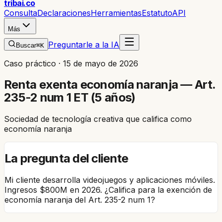
trib
ai
.co
Consulta
Declaraciones
Herramientas
Estatuto
API
Más
Preguntarle a la IA
Buscar
⌘K
Caso práctico ·
15 de mayo de 2026
Renta exenta economía naranja — Art.
235-2 num 1 ET (5 años)
Sociedad de tecnología creativa que califica como
economía naranja
La pregunta del cliente
Mi cliente desarrolla videojuegos y aplicaciones móviles.
Ingresos $800M en 2026. ¿Califica para la exención de
economía naranja del Art. 235-2 num 1?