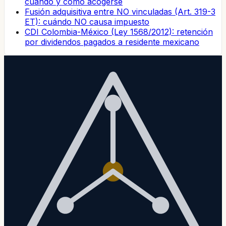
cuándo y cómo acogerse
Fusión adquisitiva entre NO vinculadas (Art. 319-3
ET): cuándo NO causa impuesto
CDI Colombia-México (Ley 1568/2012): retención
por dividendos pagados a residente mexicano