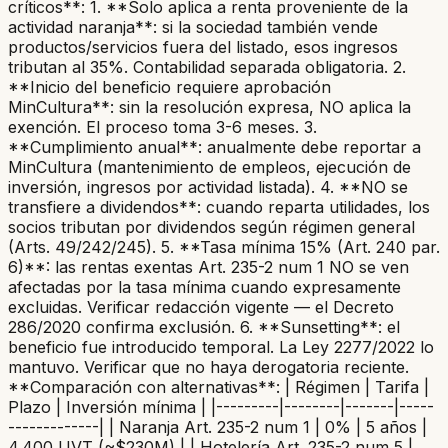
críticos**: 1. **Solo aplica a renta proveniente de la
actividad naranja**: si la sociedad también vende
productos/servicios fuera del listado, esos ingresos
tributan al 35%. Contabilidad separada obligatoria. 2.
**Inicio del beneficio requiere aprobación
MinCultura**: sin la resolución expresa, NO aplica la
exención. El proceso toma 3-6 meses. 3.
**Cumplimiento anual**: anualmente debe reportar a
MinCultura (mantenimiento de empleos, ejecución de
inversión, ingresos por actividad listada). 4. **NO se
transfiere a dividendos**: cuando reparta utilidades, los
socios tributan por dividendos según régimen general
(Arts. 49/242/245). 5. **Tasa mínima 15% (Art. 240 par.
6)**: las rentas exentas Art. 235-2 num 1 NO se ven
afectadas por la tasa mínima cuando expresamente
excluidas. Verificar redacción vigente — el Decreto
286/2020 confirma exclusión. 6. **Sunsetting**: el
beneficio fue introducido temporal. La Ley 2277/2022 lo
mantuvo. Verificar que no haya derogatoria reciente.
**Comparación con alternativas**: | Régimen | Tarifa |
Plazo | Inversión mínima | |---------|--------|-------|-----
-------------| | Naranja Art. 235-2 num 1 | 0% | 5 años |
4.400 UVT (~$230M) | | Hotelería Art. 235-2 num 5 |