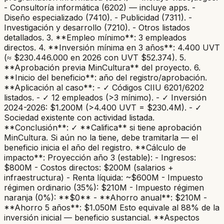
- Consultoría informática (6202) — incluye apps. -
Diseño especializado (7410). - Publicidad (7311). -
Investigación y desarrollo (7210). - Otros listados
detallados. 3. **Empleo mínimo**: 3 empleados
directos. 4. **Inversión mínima en 3 años**: 4.400 UVT
(≈ $230.446.000 en 2026 con UVT $52.374). 5.
**Aprobación previa MinCultura** del proyecto. 6.
**Inicio del beneficio**: año del registro/aprobación.
**Aplicación al caso**: - ✓ Códigos CIIU 6201/6202
listados. - ✓ 12 empleados (>3 mínimo). - ✓ Inversión
2024-2026: $1.200M (>4.400 UVT = $230.4M). - ✓
Sociedad existente con actividad listada.
**Conclusión**: ✓ **Califica** si tiene aprobación
MinCultura. Si aún no la tiene, debe tramitarla — el
beneficio inicia el año del registro. **Cálculo de
impacto**: Proyección año 3 (estable): - Ingresos:
$800M - Costos directos: $200M (salarios +
infraestructura) - Renta líquida: ~$600M - Impuesto
régimen ordinario (35%): $210M - Impuesto régimen
naranja (0%): **$0** - **Ahorro anual**: $210M -
**Ahorro 5 años**: $1.050M Esto equivale al 88% de la
inversión inicial — beneficio sustancial. **Aspectos