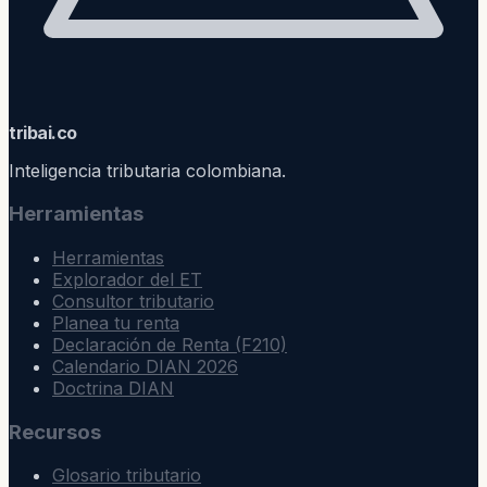
trib
ai
.co
Inteligencia tributaria colombiana.
Herramientas
Herramientas
Explorador del ET
Consultor tributario
Planea tu renta
Declaración de Renta (F210)
Calendario DIAN 2026
Doctrina DIAN
Recursos
Glosario tributario