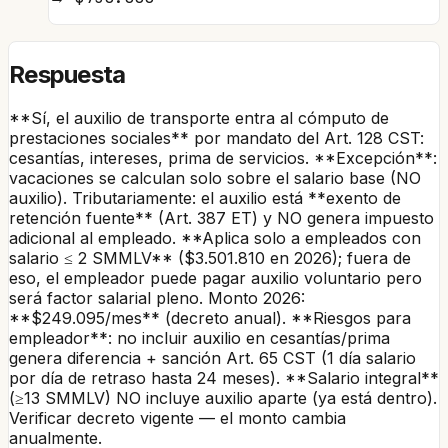
Respuesta
**Sí, el auxilio de transporte entra al cómputo de
prestaciones sociales** por mandato del Art. 128 CST:
cesantías, intereses, prima de servicios. **Excepción**:
vacaciones se calculan solo sobre el salario base (NO
auxilio). Tributariamente: el auxilio está **exento de
retención fuente** (Art. 387 ET) y NO genera impuesto
adicional al empleado. **Aplica solo a empleados con
salario ≤ 2 SMMLV** ($3.501.810 en 2026); fuera de
eso, el empleador puede pagar auxilio voluntario pero
será factor salarial pleno. Monto 2026:
**$249.095/mes** (decreto anual). **Riesgos para
empleador**: no incluir auxilio en cesantías/prima
genera diferencia + sanción Art. 65 CST (1 día salario
por día de retraso hasta 24 meses). **Salario integral**
(≥13 SMMLV) NO incluye auxilio aparte (ya está dentro).
Verificar decreto vigente — el monto cambia
anualmente.