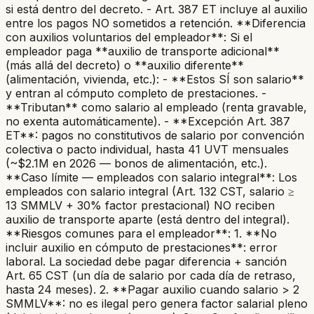
si está dentro del decreto. - Art. 387 ET incluye al auxilio
entre los pagos NO sometidos a retención. **Diferencia
con auxilios voluntarios del empleador**: Si el
empleador paga **auxilio de transporte adicional**
(más allá del decreto) o **auxilio diferente**
(alimentación, vivienda, etc.): - **Estos SÍ son salario**
y entran al cómputo completo de prestaciones. -
**Tributan** como salario al empleado (renta gravable,
no exenta automáticamente). - **Excepción Art. 387
ET**: pagos no constitutivos de salario por convención
colectiva o pacto individual, hasta 41 UVT mensuales
(~$2.1M en 2026 — bonos de alimentación, etc.).
**Caso límite — empleados con salario integral**: Los
empleados con salario integral (Art. 132 CST, salario ≥
13 SMMLV + 30% factor prestacional) NO reciben
auxilio de transporte aparte (está dentro del integral).
**Riesgos comunes para el empleador**: 1. **No
incluir auxilio en cómputo de prestaciones**: error
laboral. La sociedad debe pagar diferencia + sanción
Art. 65 CST (un día de salario por cada día de retraso,
hasta 24 meses). 2. **Pagar auxilio cuando salario > 2
SMMLV**: no es ilegal pero genera factor salarial pleno