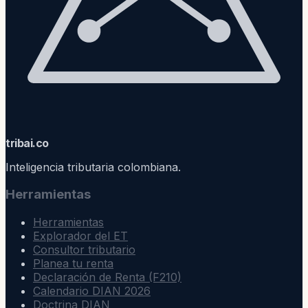
trib
ai
.co
Inteligencia tributaria colombiana.
Herramientas
Herramientas
Explorador del ET
Consultor tributario
Planea tu renta
Declaración de Renta (F210)
Calendario DIAN 2026
Doctrina DIAN