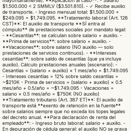
mayoritariamente). **Aplicación al caso**: - Salario
$1.500.000 < 2 SMMLV ($3.501.810). - ✓ Recibe auxilio
de transporte. - Ingreso mensual total: $1.500.000 +
$249.095 = $1.749.095. **Tratamiento laboral (Art. 128
CST)**: El auxilio de transporte **SÍ entra al
cómputo** de prestaciones sociales por mandato legal:
- **Cesantías**: se calculan sobre salario + auxilio. -
**Prima de servicios**: sobre salario + auxilio. -
**Vacaciones**: sobre salario (NO auxilio — solo
prestaciones de servicios continuos). - **Intereses
cesantías**: sobre saldo de cesantías (que ya incluye
auxilio). Cálculo prestaciones anuales (escenario): -
Cesantías = (salario + auxilio) × 1 mes/año = $1.749.095
- Intereses cesantías = 12% sobre saldo cesantías =
~$210K - Prima de servicios = (salario + auxilio) × 0.5
mes/año + 0.5/año = ~$1.749.095 - Vacaciones =
salario × 0.5 mes/año = $750K (NO auxilio)
**Tratamiento tributario (Art. 387 ET)**: El auxilio de
transporte está **exento de retención en la fuente**
sobre salarios siempre que no exceda los topes legales
del decreto anual. **Para declaración de renta del
empleado**: - Ingreso bruto laboral: salario + auxilio. -
En depuración de cédula general: el auxilio NO se grava