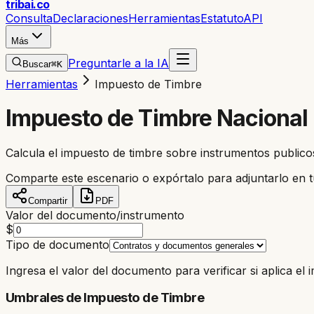
trib
ai
.co
Consulta
Declaraciones
Herramientas
Estatuto
API
Más
Preguntarle a la IA
Buscar
⌘K
Herramientas
Impuesto de Timbre
Impuesto de Timbre Nacional
Calcula el impuesto de timbre sobre instrumentos publi
Comparte este escenario o expórtalo para adjuntarlo en tu
Compartir
PDF
Valor del documento/instrumento
$
Tipo de documento
Ingresa el valor del documento para verificar si aplica el 
Umbrales de Impuesto de Timbre