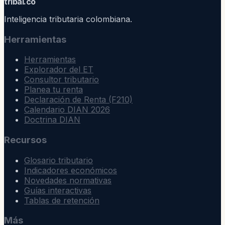
trib
ai
.co
Inteligencia tributaria colombiana.
Herramientas
Herramientas
Explorador del ET
Consultor tributario
Planea tu renta
Declaración de Renta (F210)
Calendario DIAN 2026
Doctrina DIAN
Recursos
Glosario tributario
Indicadores económicos
Novedades normativas
Guías interactivas
Tablas de retención
Más