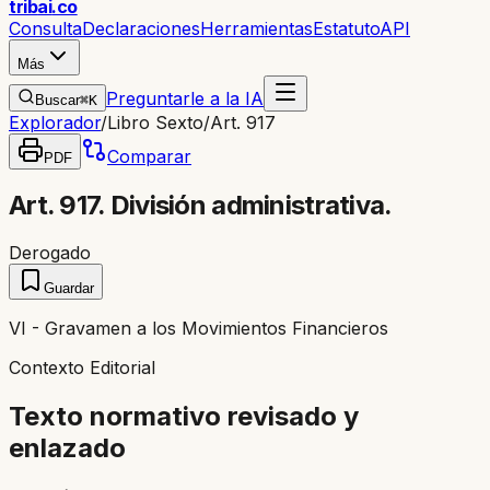
trib
ai
.co
Consulta
Declaraciones
Herramientas
Estatuto
API
Más
Preguntarle a la IA
Buscar
⌘K
Explorador
/
Libro Sexto
/
Art. 917
Comparar
PDF
Art. 917. División administrativa.
Derogado
Guardar
VI - Gravamen a los Movimientos Financieros
Contexto Editorial
Texto normativo revisado y
enlazado