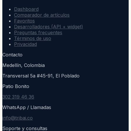
Dashboard
Comparador de artículos
Favoritos
Desarrolladores (API + widget)
Preguntas frecuentes
Términos de uso
Privacidad
Contacto
Medellín, Colombia
Transversal 5a #45-91, El Poblado
Patio Bonito
302 319 46 36
WhatsApp / Llamadas
info@tribai.co
Soporte y consultas