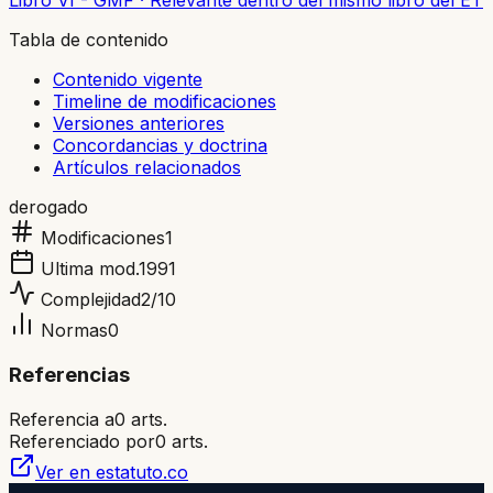
Libro VI - GMF
·
Relevante dentro del mismo libro del ET
Tabla de contenido
Contenido vigente
Timeline de modificaciones
Versiones anteriores
Concordancias y doctrina
Artículos relacionados
derogado
Modificaciones
1
Ultima mod.
1991
Complejidad
2
/10
Normas
0
Referencias
Referencia a
0
arts.
Referenciado por
0
arts.
Ver en estatuto.co