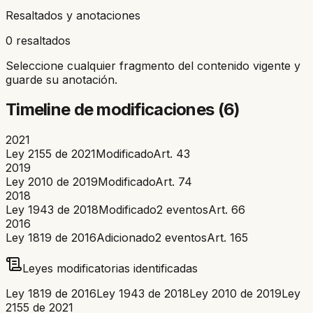
Resaltados y anotaciones
0 resaltados
Seleccione cualquier fragmento del contenido vigente y
guarde su anotación.
Timeline de modificaciones (
6
)
2021
Ley 2155 de 2021
Modificado
Art.
43
2019
Ley 2010 de 2019
Modificado
Art.
74
2018
Ley 1943 de 2018
Modificado
2
eventos
Art.
66
2016
Ley 1819 de 2016
Adicionado
2
eventos
Art.
165
Leyes modificatorias identificadas
Ley 1819 de 2016
Ley 1943 de 2018
Ley 2010 de 2019
Ley
2155 de 2021