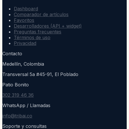
Dashboard
Comparador de artículos
Favoritos
Desarrolladores (API + widget)
Preguntas frecuentes
Términos de uso
Privacidad
Contacto
Medellín, Colombia
Transversal 5a #45-91, El Poblado
Patio Bonito
302 319 46 36
WhatsApp / Llamadas
info@tribai.co
Soporte y consultas