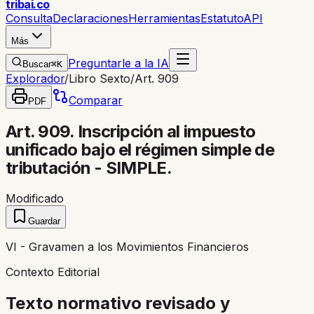
trib
ai
.co
Consulta
Declaraciones
Herramientas
Estatuto
API
Más
Preguntarle a la IA
Buscar
⌘K
Explorador
/
Libro Sexto
/
Art. 909
Comparar
PDF
Art. 909. Inscripción al impuesto
unificado bajo el régimen simple de
tributación - SIMPLE.
Modificado
Guardar
VI - Gravamen a los Movimientos Financieros
Contexto Editorial
Texto normativo revisado y