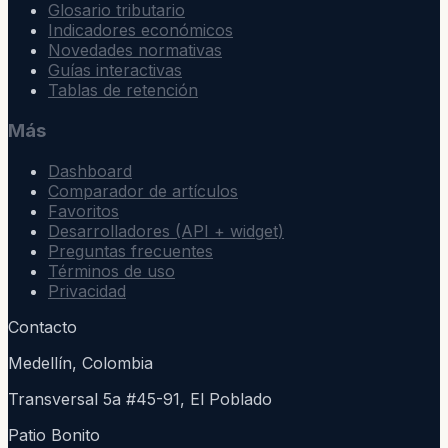
Glosario tributario
Indicadores económicos
Novedades normativas
Guías interactivas
Tablas de retención
Más
Dashboard
Comparador de artículos
Favoritos
Desarrolladores (API + widget)
Preguntas frecuentes
Términos de uso
Privacidad
Contacto
Medellín, Colombia
Transversal 5a #45-91, El Poblado
Patio Bonito