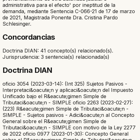
administrativa para el efecto' por ineptitud de la
demanda, mediante Sentencia C-066-21 de 17 de marzo
de 2021, Magistrada Ponente Dra. Cristina Pardo
Schlesinger.
Concordancias
Doctrina DIAN: 41 concepto(s) relacionado(s).
Jurisprudencia: 3 sentencia(s) relacionada(s)
Doctrina DIAN
oficio 3054 (2023-03-14): (Int 325) Sujetos Pasivos -
Interpretaci&oacute;n y aplicaci&oacute;n del Impuesto
Unificado bajo el R&eacute;gimen Simple de
Tributaci&oacute;n - SIMPLE oficio 2263 (2023-02-27):
(223) R&eacute;gimen Simple de Tributaci&oacute;n -
SIMPLE - Sujetos pasivos - Adici&oacute;n al Concepto
General sobre el R&eacute;gimen Simple de
Tributaci&oacute;n - SIMPLE con motivo de la Ley 2277
de 2022 oficio 0977 (2023-01-30): Concepto General
sobre el R&eacute;gimen Simple de Tributaci&oacute;n -