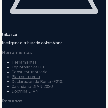
trib
ai
.co
Inteligencia tributaria colombiana.
Herramientas
Herramientas
Explorador del ET
Consultor tributario
Planea tu renta
Declaración de Renta (F210)
Calendario DIAN 2026
Doctrina DIAN
Recursos