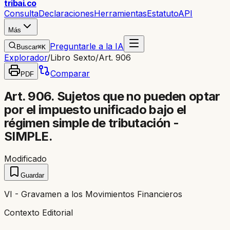
trib
ai
.co
Consulta
Declaraciones
Herramientas
Estatuto
API
Más
Preguntarle a la IA
Buscar
⌘K
Explorador
/
Libro Sexto
/
Art. 906
Comparar
PDF
Art. 906. Sujetos que no pueden optar
por el impuesto unificado bajo el
régimen simple de tributación -
SIMPLE.
Modificado
Guardar
VI - Gravamen a los Movimientos Financieros
Contexto Editorial