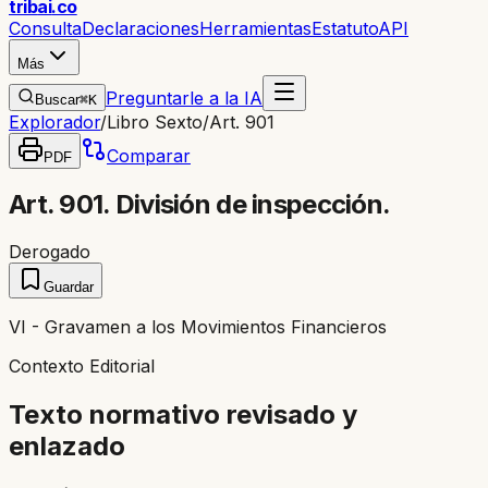
trib
ai
.co
Consulta
Declaraciones
Herramientas
Estatuto
API
Más
Preguntarle a la IA
Buscar
⌘K
Explorador
/
Libro Sexto
/
Art. 901
Comparar
PDF
Art. 901. División de inspección.
Derogado
Guardar
VI - Gravamen a los Movimientos Financieros
Contexto Editorial
Texto normativo revisado y
enlazado