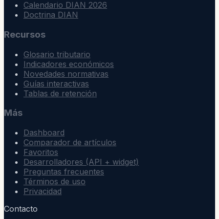
Calendario DIAN 2026
Doctrina DIAN
Recursos
Glosario tributario
Indicadores económicos
Novedades normativas
Guías interactivas
Tablas de retención
Más
Dashboard
Comparador de artículos
Favoritos
Desarrolladores (API + widget)
Preguntas frecuentes
Términos de uso
Privacidad
Contacto