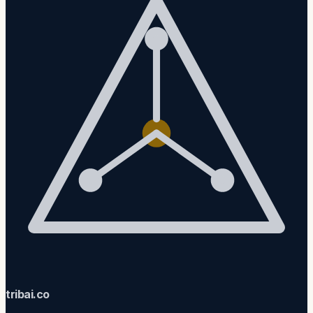
trib
ai
.co