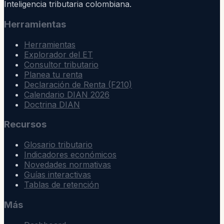
Inteligencia tributaria colombiana.
Herramientas
Herramientas
Explorador del ET
Consultor tributario
Planea tu renta
Declaración de Renta (F210)
Calendario DIAN 2026
Doctrina DIAN
Recursos
Glosario tributario
Indicadores económicos
Novedades normativas
Guías interactivas
Tablas de retención
Más