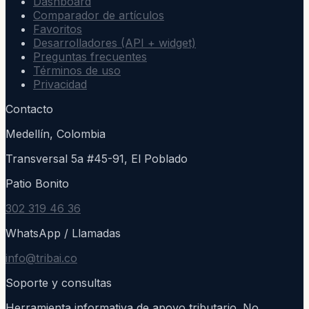
Dashboard
Comparador de artículos
Favoritos
Desarrolladores (API + widget)
Preguntas frecuentes
Términos de uso
Privacidad
Contacto
Medellín, Colombia
Transversal 5a #45-91, El Poblado
Patio Bonito
302 319 46 36
WhatsApp / Llamadas
info@tribai.co
Soporte y consultas
Herramienta informativa de apoyo tributario. No