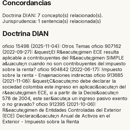
Concordancias
Doctrina DIAN: 7 concepto(s) relacionado(s).
Jurisprudencia: 1 sentencia(s) relacionada(s)
Doctrina DIAN
oficio 15498 (2025-11-04): Otros Temas oficio 907162
(2022-09-27): &iquest;El R&eacute;gimen ECE resulta
aplicable a contribuyentes del R&eacute;gimen SIMPLE
a&uacute;n cuando no son contribuyentes del impuesto
sobre la renta? oficio 904842 (2022-06-17): Impuesto
sobre la renta - Enajenaciones indirectas oficio 913685
(2021-11-08): &iquest;C&oacute;mo debe declarar la
sociedad colombia este ingreso en aplicaci&oacute;n del
r&eacute;gimen ECE, si a partir de la Decisi&oacute;n
578 de 2004, este ser&iacute;a un ingreso pasivo exento
o no gravado? oficio 912395 (2021-10-06):
R&eacute;gimen de Entidades Controladas del Exterior
(ECE) Declaraci&oacute;n Anual de Activos en el
Exterior - Impuesto sobre la Renta