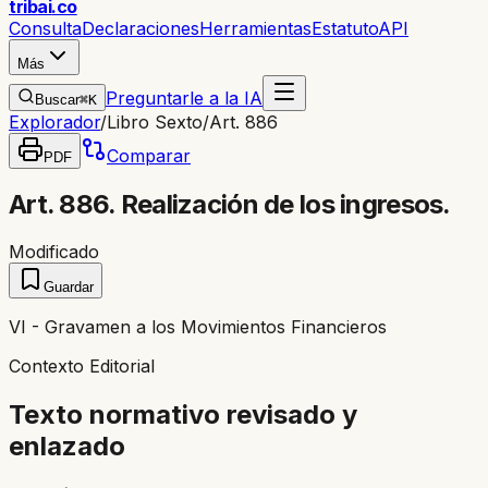
trib
ai
.co
Consulta
Declaraciones
Herramientas
Estatuto
API
Más
Preguntarle a la IA
Buscar
⌘K
Explorador
/
Libro Sexto
/
Art. 886
Comparar
PDF
Art. 886. Realización de los ingresos.
Modificado
Guardar
VI - Gravamen a los Movimientos Financieros
Contexto Editorial
Texto normativo revisado y
enlazado