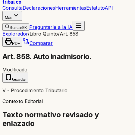
trib
ai
.co
Consulta
Declaraciones
Herramientas
Estatuto
API
Más
Preguntarle a la IA
Buscar
⌘K
Explorador
/
Libro Quinto
/
Art. 858
Comparar
PDF
Art. 858. Auto inadmisorio.
Modificado
Guardar
V - Procedimiento Tributario
Contexto Editorial
Texto normativo revisado y
enlazado