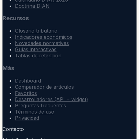
Doctrina DIAN
Recursos
Glosario tributario
Indicadores económicos
Novedades normativas
Guías interactivas
Tablas de retención
Más
Dashboard
Comparador de artículos
Favoritos
Desarrolladores (API + widget)
Preguntas frecuentes
Términos de uso
Privacidad
Contacto