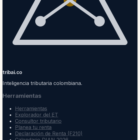
trib
ai
.co
Inteligencia tributaria colombiana.
Herramientas
Herramientas
Explorador del ET
Consultor tributario
Planea tu renta
Declaración de Renta (F210)
Calendario DIAN 2026