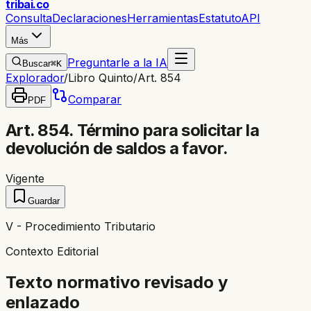
trib
ai
.co
Consulta
Declaraciones
Herramientas
Estatuto
API
Más
Preguntarle a la IA
Buscar
⌘K
Explorador
/
Libro Quinto
/
Art. 854
Comparar
PDF
Art. 854. Término para solicitar la
devolución de saldos a favor.
Vigente
Guardar
V - Procedimiento Tributario
Contexto Editorial
Texto normativo revisado y
enlazado