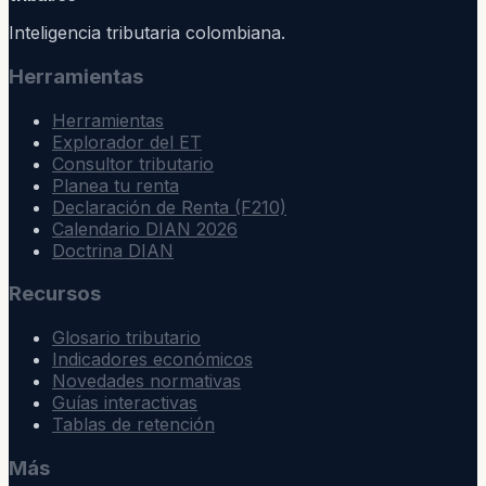
Inteligencia tributaria colombiana.
Herramientas
Herramientas
Explorador del ET
Consultor tributario
Planea tu renta
Declaración de Renta (F210)
Calendario DIAN 2026
Doctrina DIAN
Recursos
Glosario tributario
Indicadores económicos
Novedades normativas
Guías interactivas
Tablas de retención
Más