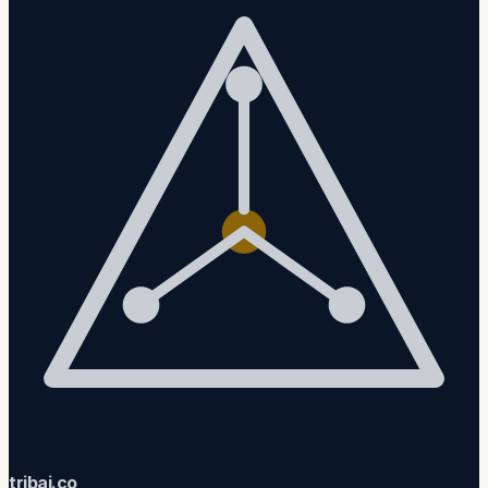
trib
ai
.co