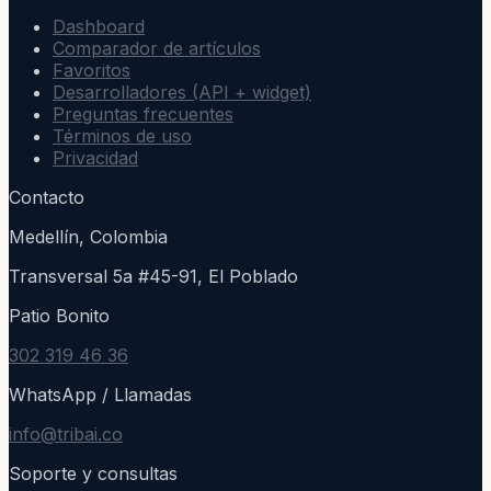
Dashboard
Comparador de artículos
Favoritos
Desarrolladores (API + widget)
Preguntas frecuentes
Términos de uso
Privacidad
Contacto
Medellín, Colombia
Transversal 5a #45-91, El Poblado
Patio Bonito
302 319 46 36
WhatsApp / Llamadas
info@tribai.co
Soporte y consultas