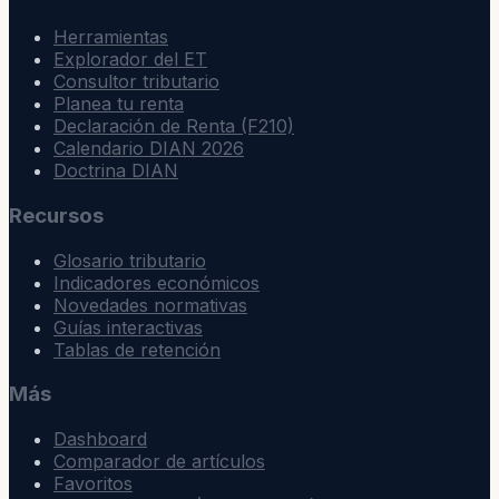
Herramientas
Explorador del ET
Consultor tributario
Planea tu renta
Declaración de Renta (F210)
Calendario DIAN 2026
Doctrina DIAN
Recursos
Glosario tributario
Indicadores económicos
Novedades normativas
Guías interactivas
Tablas de retención
Más
Dashboard
Comparador de artículos
Favoritos