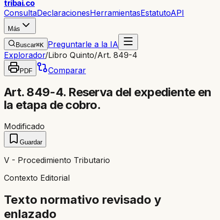
trib
ai
.co
Consulta
Declaraciones
Herramientas
Estatuto
API
Más
Preguntarle a la IA
Buscar
⌘K
Explorador
/
Libro Quinto
/
Art. 849-4
Comparar
PDF
Art. 849-4. Reserva del expediente en
la etapa de cobro.
Modificado
Guardar
V - Procedimiento Tributario
Contexto Editorial
Texto normativo revisado y
enlazado