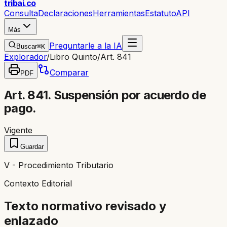
trib
ai
.co
Consulta
Declaraciones
Herramientas
Estatuto
API
Más
Preguntarle a la IA
Buscar
⌘K
Explorador
/
Libro Quinto
/
Art. 841
Comparar
PDF
Art. 841. Suspensión por acuerdo de
pago.
Vigente
Guardar
V - Procedimiento Tributario
Contexto Editorial
Texto normativo revisado y
enlazado