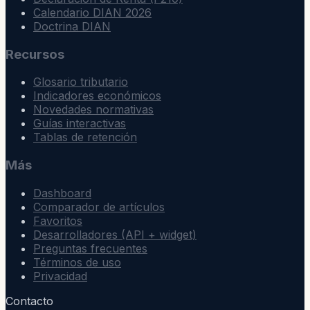
Calendario DIAN 2026
Doctrina DIAN
Recursos
Glosario tributario
Indicadores económicos
Novedades normativas
Guías interactivas
Tablas de retención
Más
Dashboard
Comparador de artículos
Favoritos
Desarrolladores (API + widget)
Preguntas frecuentes
Términos de uso
Privacidad
Contacto