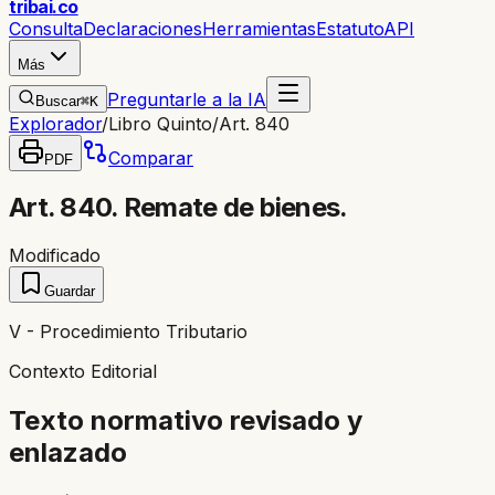
trib
ai
.co
Consulta
Declaraciones
Herramientas
Estatuto
API
Más
Preguntarle a la IA
Buscar
⌘K
Explorador
/
Libro Quinto
/
Art. 840
Comparar
PDF
Art. 840. Remate de bienes.
Modificado
Guardar
V - Procedimiento Tributario
Contexto Editorial
Texto normativo revisado y
enlazado