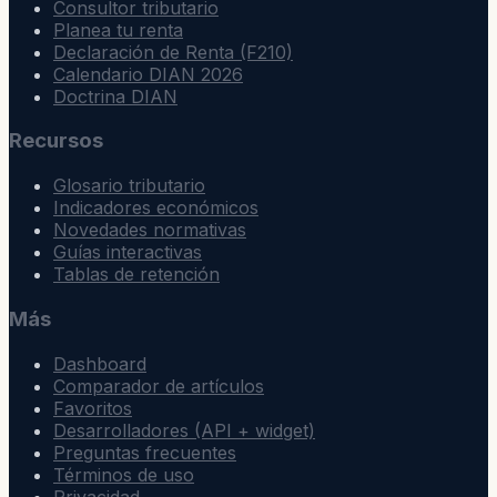
Consultor tributario
Planea tu renta
Declaración de Renta (F210)
Calendario DIAN 2026
Doctrina DIAN
Recursos
Glosario tributario
Indicadores económicos
Novedades normativas
Guías interactivas
Tablas de retención
Más
Dashboard
Comparador de artículos
Favoritos
Desarrolladores (API + widget)
Preguntas frecuentes
Términos de uso
Privacidad