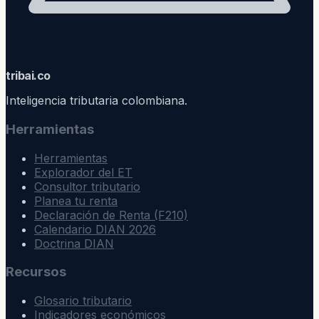
trib
ai
.co
Inteligencia tributaria colombiana.
Herramientas
Herramientas
Explorador del ET
Consultor tributario
Planea tu renta
Declaración de Renta (F210)
Calendario DIAN 2026
Doctrina DIAN
Recursos
Glosario tributario
Indicadores económicos