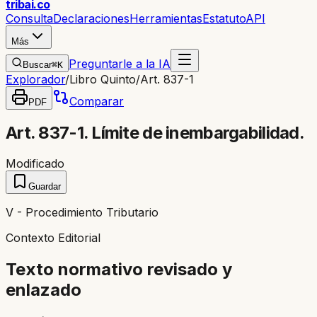
trib
ai
.co
Consulta
Declaraciones
Herramientas
Estatuto
API
Más
Preguntarle a la IA
Buscar
⌘K
Explorador
/
Libro Quinto
/
Art. 837-1
Comparar
PDF
Art. 837-1. Límite de inembargabilidad.
Modificado
Guardar
V - Procedimiento Tributario
Contexto Editorial
Texto normativo revisado y
enlazado