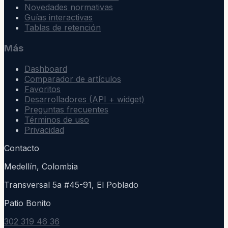
Novedades normativas
Guías interactivas
Tablas de retención
Más
Dashboard
Comparador de artículos
Favoritos
Desarrolladores (API + widget)
Preguntas frecuentes
Términos de uso
Privacidad
Contacto
Medellín, Colombia
Transversal 5a #45-91, El Poblado
Patio Bonito
302 319 46 36