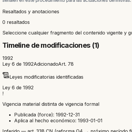
señalen en este procedimiento para las actuaciones definitivas.
Resaltados y anotaciones
0 resaltados
Seleccione cualquier fragmento del contenido vigente y g
Timeline de modificaciones (
1
)
1992
Ley 6 de 1992
Adicionado
Art.
78
Leyes modificatorias identificadas
Ley 6 de 1992
!
Vigencia material distinta de vigencia formal
Publicada (force):
1992-12-31
Aplica al hecho económico:
1993-01-01
Inferido — art. 338 CN (reforma Q4 → próximo período fi