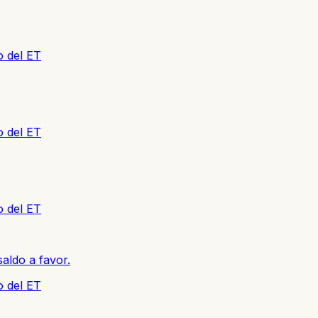
o del ET
o del ET
o del ET
aldo a favor.
o del ET