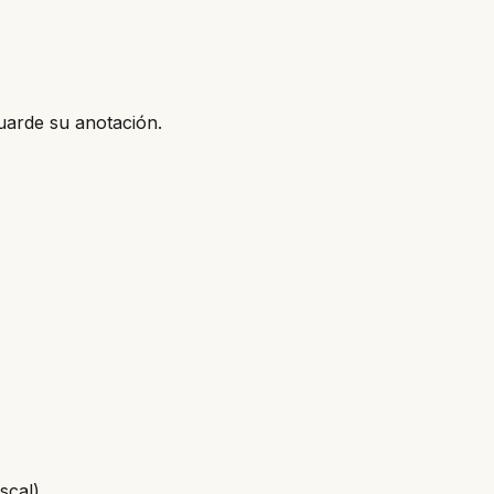
uarde su anotación.
scal)