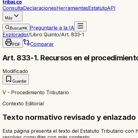
trib
ai
.co
Consulta
Declaraciones
Herramientas
Estatuto
API
Más
Preguntarle a la IA
Buscar
⌘K
Explorador
/
Libro Quinto
/
Art. 833-1
Comparar
PDF
Art. 833-1. Recursos en el procedimient
Modificado
Guardar
V - Procedimiento Tributario
Contexto Editorial
Texto normativo revisado y enlazado
Esta página presenta el texto del Estatuto Tributario con 
resolver consultas con más contexto.