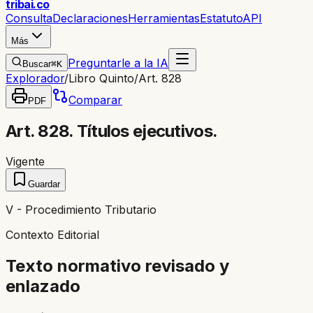
trib
ai
.co
Consulta
Declaraciones
Herramientas
Estatuto
API
Más
Preguntarle a la IA
Buscar
⌘K
Explorador
/
Libro Quinto
/
Art. 828
Comparar
PDF
Art. 828. Títulos ejecutivos.
Vigente
Guardar
V - Procedimiento Tributario
Contexto Editorial
Texto normativo revisado y
enlazado