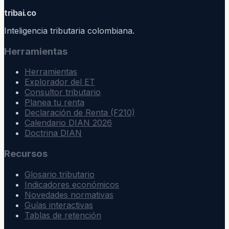
trib
ai
.co
Inteligencia tributaria colombiana.
Herramientas
Herramientas
Explorador del ET
Consultor tributario
Planea tu renta
Declaración de Renta (F210)
Calendario DIAN 2026
Doctrina DIAN
Recursos
Glosario tributario
Indicadores económicos
Novedades normativas
Guías interactivas
Tablas de retención