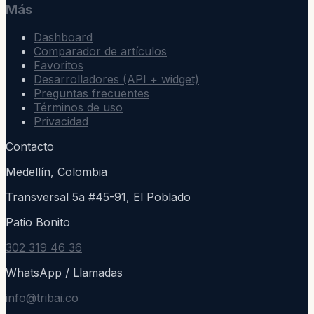
Más
Dashboard
Comparador de artículos
Favoritos
Desarrolladores (API + widget)
Preguntas frecuentes
Términos de uso
Privacidad
Contacto
Medellín, Colombia
Transversal 5a #45-91, El Poblado
Patio Bonito
302 319 46 36
WhatsApp / Llamadas
info@tribai.co