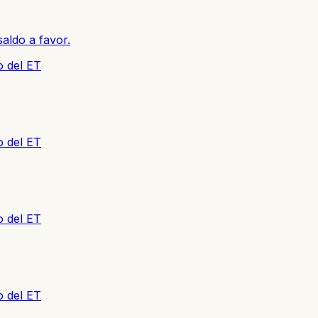
aldo a favor.
o del ET
o del ET
o del ET
o del ET