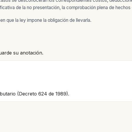
s casos se desconocerán los correspondientes costos, deduccione
cativa de la no presentación, la comprobación plena de hechos c
n que la ley impone la obligación de llevarla.
uarde su anotación.
ributario (Decreto 624 de 1989).