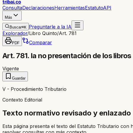
trib
ai
.co
Consulta
Declaraciones
Herramientas
Estatuto
API
Más
Preguntarle a la IA
Buscar
⌘K
Explorador
/
Libro Quinto
/
Art. 781
Comparar
PDF
Art. 781. la no presentación de los libro
Vigente
Guardar
V - Procedimiento Tributario
Contexto Editorial
Texto normativo revisado y enlazado
Esta página presenta el texto del Estatuto Tributario con 
resolver consultas con más contexto.