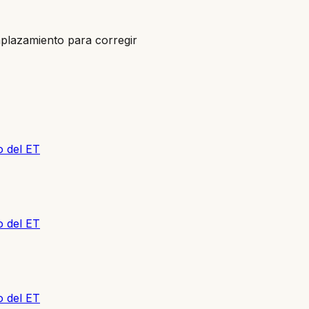
mplazamiento para corregir
o del ET
o del ET
o del ET