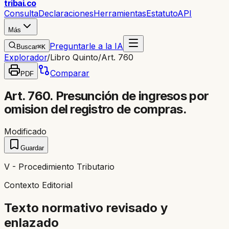
trib
ai
.co
Consulta
Declaraciones
Herramientas
Estatuto
API
Más
Preguntarle a la IA
Buscar
⌘K
Explorador
/
Libro Quinto
/
Art. 760
Comparar
PDF
Art. 760. Presunción de ingresos por
omision del registro de compras.
Modificado
Guardar
V - Procedimiento Tributario
Contexto Editorial
Texto normativo revisado y
enlazado