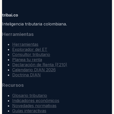
trib
ai
.co
Inteligencia tributaria colombiana.
Herramientas
Herramientas
Explorador del ET
Consultor tributario
Planea tu renta
Declaración de Renta (F210)
Calendario DIAN 2026
Doctrina DIAN
Recursos
Glosario tributario
Indicadores económicos
Novedades normativas
Guías interactivas