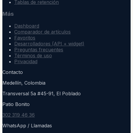
Tablas de retención
Más
Dashboard
Comparador de artículos
Favoritos
Desarrolladores (API + widget)
Preguntas frecuentes
Términos de uso
Privacidad
Contacto
Medellín, Colombia
Transversal 5a #45-91, El Poblado
Patio Bonito
302 319 46 36
WhatsApp / Llamadas