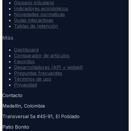
Glosario tributario
Indicadores económicos
Novedades normativas
Guías interactivas
Tablas de retención
Más
Dashboard
Comparador de artículos
Favoritos
Desarrolladores (API + widget)
Preguntas frecuentes
Términos de uso
Privacidad
Contacto
Medellín, Colombia
Transversal 5a #45-91, El Poblado
Patio Bonito