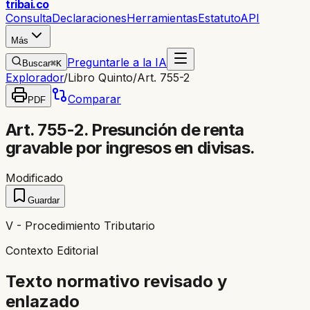
trib
ai
.co
Consulta
Declaraciones
Herramientas
Estatuto
API
Más
Preguntarle a la IA
Buscar
⌘K
Explorador
/
Libro Quinto
/
Art. 755-2
Comparar
PDF
Art. 755-2. Presunción de renta
gravable por ingresos en divisas.
Modificado
Guardar
V - Procedimiento Tributario
Contexto Editorial
Texto normativo revisado y
enlazado