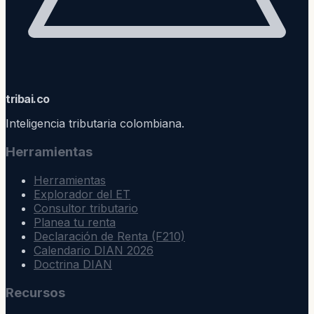
trib
ai
.co
Inteligencia tributaria colombiana.
Herramientas
Herramientas
Explorador del ET
Consultor tributario
Planea tu renta
Declaración de Renta (F210)
Calendario DIAN 2026
Doctrina DIAN
Recursos