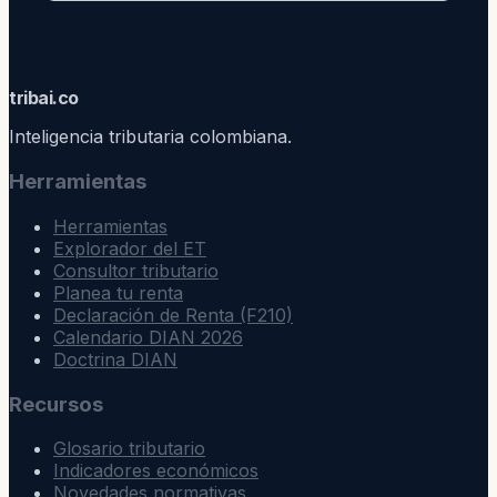
trib
ai
.co
Inteligencia tributaria colombiana.
Herramientas
Herramientas
Explorador del ET
Consultor tributario
Planea tu renta
Declaración de Renta (F210)
Calendario DIAN 2026
Doctrina DIAN
Recursos
Glosario tributario
Indicadores económicos
Novedades normativas