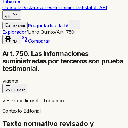
trib
ai
.co
Consulta
Declaraciones
Herramientas
Estatuto
API
Más
Preguntarle a la IA
Buscar
⌘K
Explorador
/
Libro Quinto
/
Art. 750
Comparar
PDF
Art. 750. Las informaciones
suministradas por terceros son prueba
testimonial.
Vigente
Guardar
V - Procedimiento Tributario
Contexto Editorial
Texto normativo revisado y