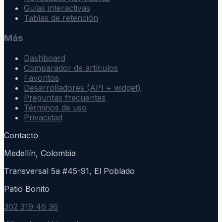
Guías interactivas
Tablas de retención
Más
Dashboard
Comparador de artículos
Favoritos
Desarrolladores (API + widget)
Preguntas frecuentes
Términos de uso
Privacidad
Contacto
Medellín, Colombia
Transversal 5a #45-91, El Poblado
Patio Bonito
302 319 46 36