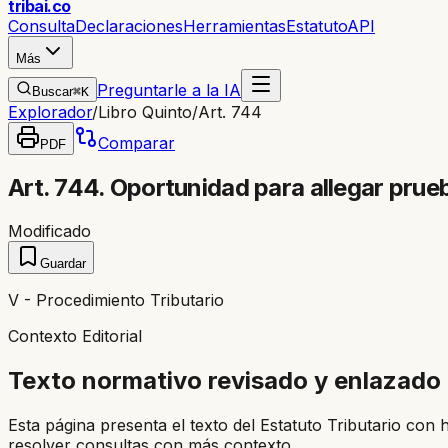
trib
ai
.co
Consulta
Declaraciones
Herramientas
Estatuto
API
Más
Preguntarle a la IA
Buscar
⌘K
Explorador
/
Libro Quinto
/
Art. 744
Comparar
PDF
Art. 744. Oportunidad para allegar prue
Modificado
Guardar
V - Procedimiento Tributario
Contexto Editorial
Texto normativo revisado y enlazado
Esta página presenta el texto del Estatuto Tributario con 
resolver consultas con más contexto.