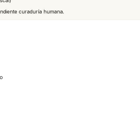
scal)
pendiente curaduría humana.
io