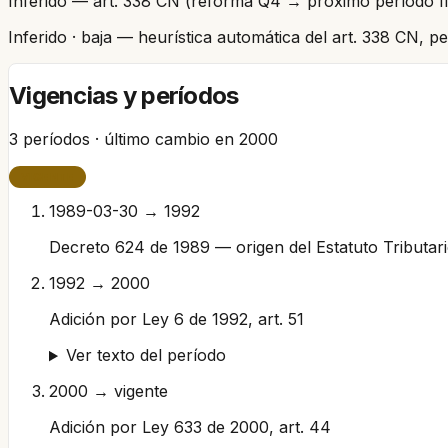
Inferido — art. 338 CN (reforma Q4 → próximo período fi
Inferido
· baja
— heurística automática del art. 338 CN, 
Vigencias y períodos
3
períodos · último cambio en
2000
VIGENTE
1989-03-30 → 1992
Decreto 624 de 1989 — origen del Estatuto Tributar
1992 → 2000
Adición por Ley 6 de 1992, art. 51
Ver texto del período
2000 → vigente
Adición por Ley 633 de 2000, art. 44