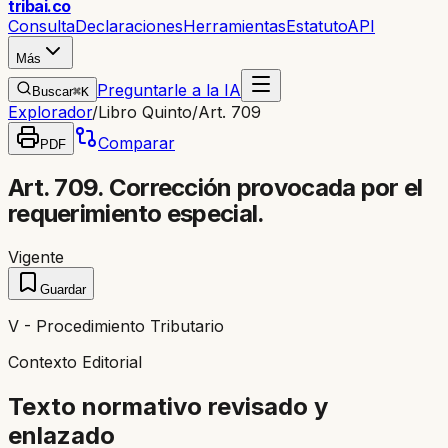
trib
ai
.co
Consulta
Declaraciones
Herramientas
Estatuto
API
Más
Preguntarle a la IA
Buscar
⌘K
Explorador
/
Libro Quinto
/
Art. 709
Comparar
PDF
Art. 709. Corrección provocada por el
requerimiento especial.
Vigente
Guardar
V - Procedimiento Tributario
Contexto Editorial
Texto normativo revisado y
enlazado