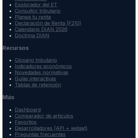
Explorador del ET
Consultor tributario
Planea tu renta
Declaración de Renta (F210)
Calendario DIAN 2026
Doctrina DIAN
Recursos
Glosario tributario
Indicadores económicos
Novedades normativas
Guías interactivas
Tablas de retención
Más
Dashboard
Comparador de artículos
Favoritos
Desarrolladores (API + widget)
Preguntas frecuentes