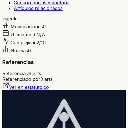
Concordancias y doctrina
Artículos relacionados
vigente
Modificaciones
0
Ultima mod.
N/A
Complejidad
2
/10
Normas
0
Referencias
Referencia a
1
arts.
Referenciado por
3
arts.
Ver en estatuto.co