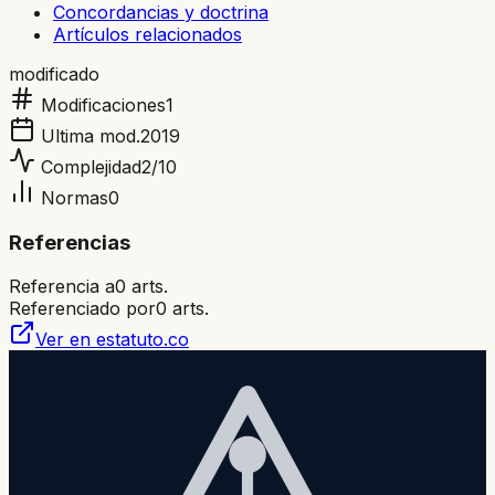
Concordancias y doctrina
Artículos relacionados
modificado
Modificaciones
1
Ultima mod.
2019
Complejidad
2
/10
Normas
0
Referencias
Referencia a
0
arts.
Referenciado por
0
arts.
Ver en estatuto.co