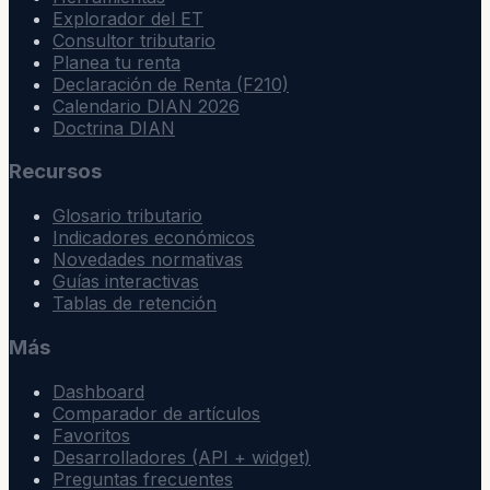
Explorador del ET
Consultor tributario
Planea tu renta
Declaración de Renta (F210)
Calendario DIAN 2026
Doctrina DIAN
Recursos
Glosario tributario
Indicadores económicos
Novedades normativas
Guías interactivas
Tablas de retención
Más
Dashboard
Comparador de artículos
Favoritos
Desarrolladores (API + widget)
Preguntas frecuentes