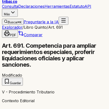
trib
ai
.co
Consulta
Declaraciones
Herramientas
Estatuto
API
Más
Preguntarle a la IA
Buscar
⌘K
Explorador
/
Libro Quinto
/
Art. 691
Comparar
PDF
Art. 691. Competencia para ampliar
requerimientos especiales, proferir
liquidaciones oficiales y aplicar
sanciones.
Modificado
Guardar
V - Procedimiento Tributario
Contexto Editorial