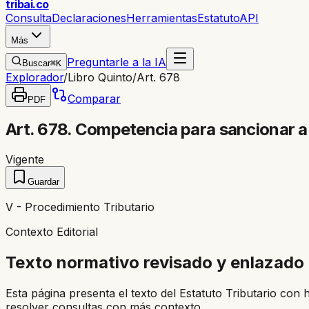
trib
ai
.co
Consulta
Declaraciones
Herramientas
Estatuto
API
Más
Preguntarle a la IA
Buscar
⌘K
Explorador
/
Libro Quinto
/
Art. 678
Comparar
PDF
Art. 678. Competencia para sancionar a
Vigente
Guardar
V - Procedimiento Tributario
Contexto Editorial
Texto normativo revisado y enlazado
Esta página presenta el texto del Estatuto Tributario con 
resolver consultas con más contexto.