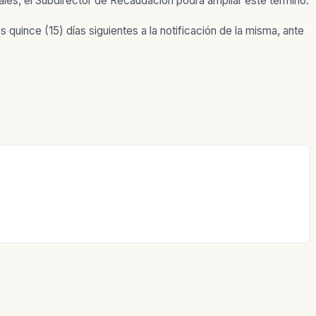
ales, el Subdirector de Recaudación podrá ampliar este término.
quince (15) días siguientes a la notificación de la misma, ante