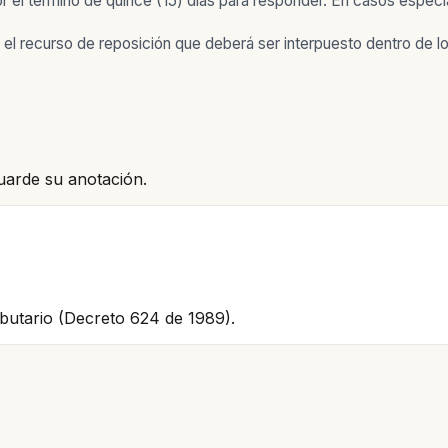
 el término de quince (15) días para responder. En casos especi
l recurso de reposición que deberá ser interpuesto dentro de los 
uarde su anotación.
ributario (Decreto 624 de 1989).