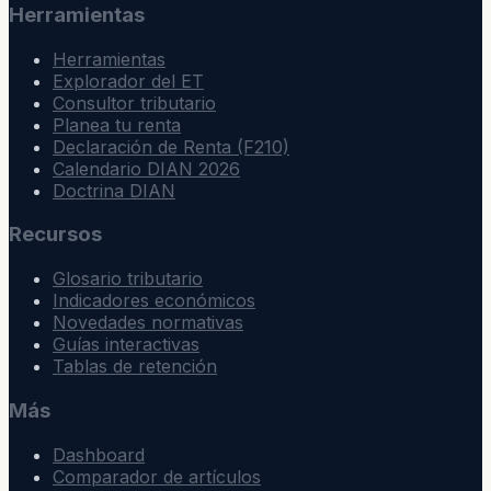
Herramientas
Herramientas
Explorador del ET
Consultor tributario
Planea tu renta
Declaración de Renta (F210)
Calendario DIAN 2026
Doctrina DIAN
Recursos
Glosario tributario
Indicadores económicos
Novedades normativas
Guías interactivas
Tablas de retención
Más
Dashboard
Comparador de artículos