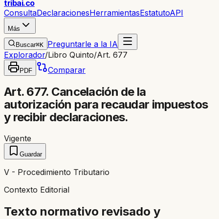
trib
ai
.co
Consulta
Declaraciones
Herramientas
Estatuto
API
Más
Preguntarle a la IA
Buscar
⌘K
Explorador
/
Libro Quinto
/
Art. 677
Comparar
PDF
Art. 677. Cancelación de la
autorización para recaudar impuestos
y recibir declaraciones.
Vigente
Guardar
V - Procedimiento Tributario
Contexto Editorial
Texto normativo revisado y