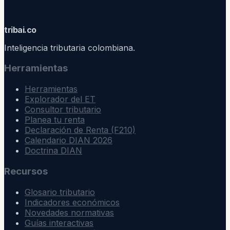
trib
ai
.co
Inteligencia tributaria colombiana.
Herramientas
Herramientas
Explorador del ET
Consultor tributario
Planea tu renta
Declaración de Renta (F210)
Calendario DIAN 2026
Doctrina DIAN
Recursos
Glosario tributario
Indicadores económicos
Novedades normativas
Guías interactivas