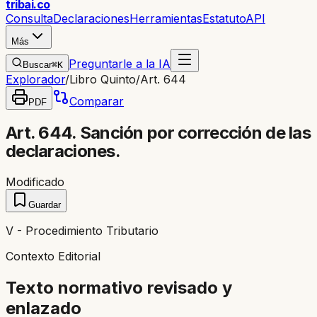
trib
ai
.co
Consulta
Declaraciones
Herramientas
Estatuto
API
Más
Preguntarle a la IA
Buscar
⌘K
Explorador
/
Libro Quinto
/
Art. 644
Comparar
PDF
Art. 644. Sanción por corrección de las
declaraciones.
Modificado
Guardar
V - Procedimiento Tributario
Contexto Editorial
Texto normativo revisado y
enlazado