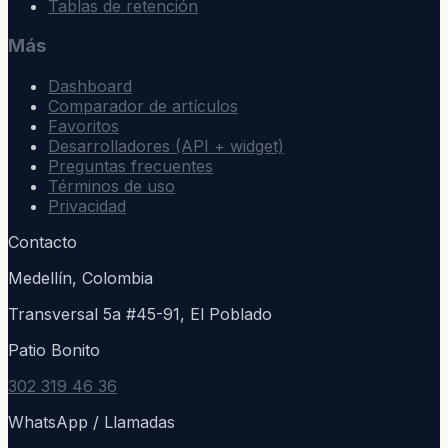
Tablas de retención
Más
Dashboard
Comparador de artículos
Favoritos
Desarrolladores (API + widget)
Preguntas frecuentes
Términos de uso
Privacidad
Contacto
Medellín, Colombia
Transversal 5a #45-91, El Poblado
Patio Bonito
302 319 46 36
WhatsApp / Llamadas