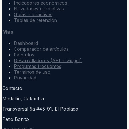
Indicadores económicos
Novedades normativas
Guías interactivas
Tablas de retención
Más
Dashboard
Comparador de artículos
Favoritos
Desarrolladores (API + widget)
Preguntas frecuentes
Términos de uso
Privacidad
Contacto
Medellín, Colombia
Transversal 5a #45-91, El Poblado
Patio Bonito