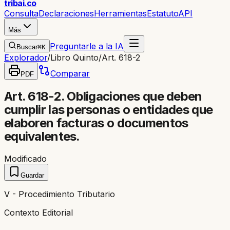
trib
ai
.co
Consulta
Declaraciones
Herramientas
Estatuto
API
Más
Preguntarle a la IA
Buscar
⌘K
Explorador
/
Libro Quinto
/
Art. 618-2
Comparar
PDF
Art. 618-2. Obligaciones que deben
cumplir las personas o entidades que
elaboren facturas o documentos
equivalentes.
Modificado
Guardar
V - Procedimiento Tributario
Contexto Editorial