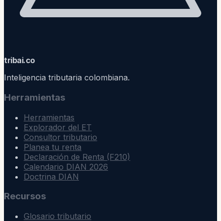
trib
ai
.co
Inteligencia tributaria colombiana.
Herramientas
Herramientas
Explorador del ET
Consultor tributario
Planea tu renta
Declaración de Renta (F210)
Calendario DIAN 2026
Doctrina DIAN
Recursos
Glosario tributario