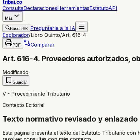
trib
ai
.co
Consulta
Declaraciones
Herramientas
Estatuto
API
Más
Preguntarle a la IA
Buscar
⌘K
Explorador
/
Libro Quinto
/
Art. 616-4
Comparar
PDF
Art. 616-4. Proveedores autorizados, ob
Modificado
Guardar
V - Procedimiento Tributario
Contexto Editorial
Texto normativo revisado y enlazado
Esta página presenta el texto del Estatuto Tributario con 
resolver consultas con más contexto.