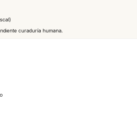
scal)
pendiente curaduría humana.
io