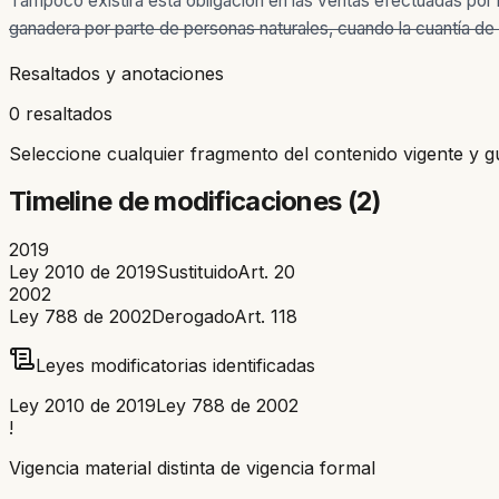
Tampoco existirá esta obligación en las ventas efectuadas por
ganadera por parte de personas naturales, cuando la cuantía de
Resaltados y anotaciones
0 resaltados
Seleccione cualquier fragmento del contenido vigente y g
Timeline de modificaciones (
2
)
2019
Ley 2010 de 2019
Sustituido
Art.
20
2002
Ley 788 de 2002
Derogado
Art.
118
Leyes modificatorias identificadas
Ley 2010 de 2019
Ley 788 de 2002
!
Vigencia material distinta de vigencia formal