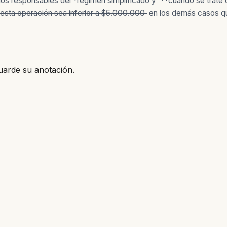
 los responsables del
*régimen simplificado
y
**
cuando se trate 
 esta operación sea inferior a $5.000.000
en los demás casos qu
uarde su anotación.