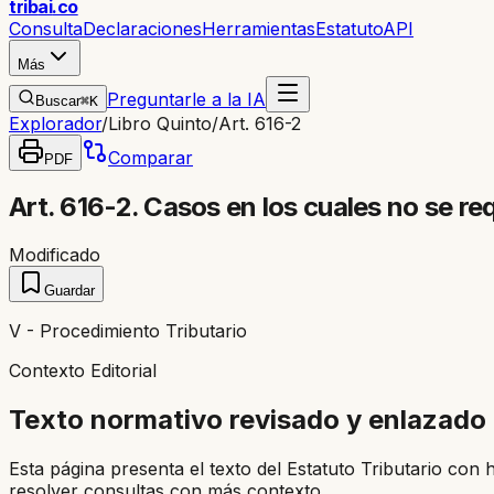
trib
ai
.co
Consulta
Declaraciones
Herramientas
Estatuto
API
Más
Preguntarle a la IA
Buscar
⌘K
Explorador
/
Libro Quinto
/
Art. 616-2
Comparar
PDF
Art. 616-2. Casos en los cuales no se re
Modificado
Guardar
V - Procedimiento Tributario
Contexto Editorial
Texto normativo revisado y enlazado
Esta página presenta el texto del Estatuto Tributario con 
resolver consultas con más contexto.