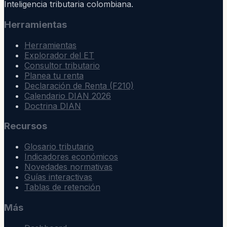
Inteligencia tributaria colombiana.
Herramientas
Herramientas
Explorador del ET
Consultor tributario
Planea tu renta
Declaración de Renta (F210)
Calendario DIAN 2026
Doctrina DIAN
Recursos
Glosario tributario
Indicadores económicos
Novedades normativas
Guías interactivas
Tablas de retención
Más