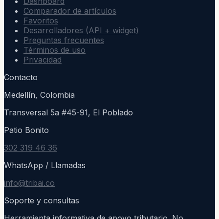
Dashboard
Comparador de artículos
Favoritos
Desarrolladores (API + widget)
Preguntas frecuentes
Términos de uso
Privacidad
Contacto
Medellín, Colombia
Transversal 5a #45-91, El Poblado
Patio Bonito
302 319 46 36
WhatsApp / Llamadas
info@tribai.co
Soporte y consultas
Herramienta informativa de apoyo tributario. No