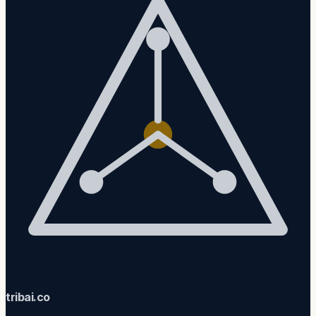
trib
ai
.co