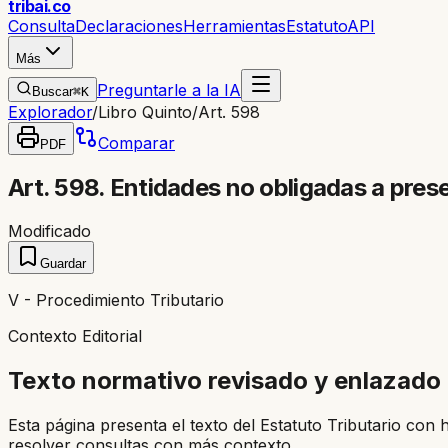
trib
ai
.co
Consulta
Declaraciones
Herramientas
Estatuto
API
Más
Preguntarle a la IA
Buscar
⌘K
Explorador
/
Libro Quinto
/
Art. 598
Comparar
PDF
Art. 598. Entidades no obligadas a pres
Modificado
Guardar
V - Procedimiento Tributario
Contexto Editorial
Texto normativo revisado y enlazado
Esta página presenta el texto del Estatuto Tributario con 
resolver consultas con más contexto.