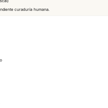
scal)
pendiente curaduría humana.
io
6