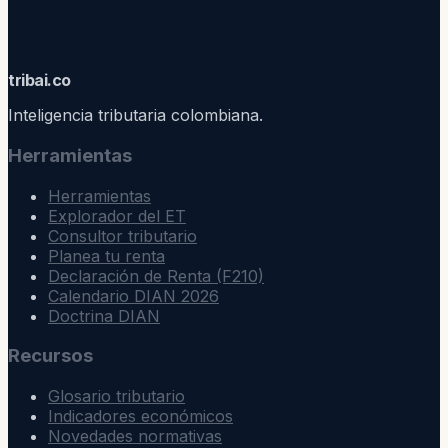
trib
ai
.co
Inteligencia tributaria colombiana.
Herramientas
Herramientas
Explorador del ET
Consultor tributario
Planea tu renta
Declaración de Renta (F210)
Calendario DIAN 2026
Doctrina DIAN
Recursos
Glosario tributario
Indicadores económicos
Novedades normativas