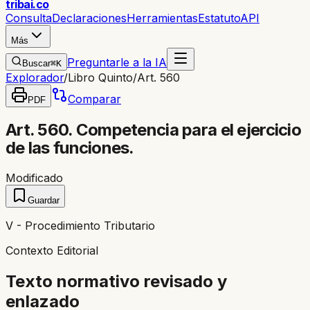
trib
ai
.co
Consulta
Declaraciones
Herramientas
Estatuto
API
Más
Preguntarle a la IA
Buscar
⌘K
Explorador
/
Libro Quinto
/
Art. 560
Comparar
PDF
Art. 560. Competencia para el ejercicio
de las funciones.
Modificado
Guardar
V - Procedimiento Tributario
Contexto Editorial
Texto normativo revisado y
enlazado