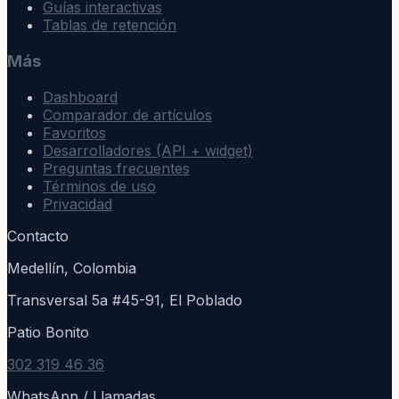
Guías interactivas
Tablas de retención
Más
Dashboard
Comparador de artículos
Favoritos
Desarrolladores (API + widget)
Preguntas frecuentes
Términos de uso
Privacidad
Contacto
Medellín, Colombia
Transversal 5a #45-91, El Poblado
Patio Bonito
302 319 46 36
WhatsApp / Llamadas