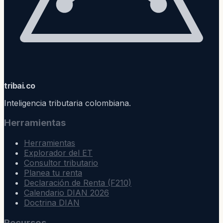
trib
ai
.co
Inteligencia tributaria colombiana.
Herramientas
Herramientas
Explorador del ET
Consultor tributario
Planea tu renta
Declaración de Renta (F210)
Calendario DIAN 2026
Doctrina DIAN
Recursos