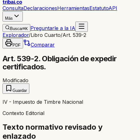
trib
ai
.co
Consulta
Declaraciones
Herramientas
Estatuto
API
Más
Preguntarle a la IA
Buscar
⌘K
Explorador
/
Libro Cuarto
/
Art. 539-2
Comparar
PDF
Art. 539-2. Obligación de expedir
certificados.
Modificado
Guardar
IV - Impuesto de Timbre Nacional
Contexto Editorial
Texto normativo revisado y
enlazado