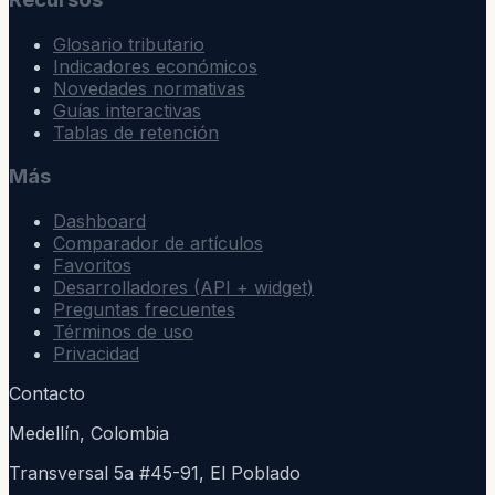
Glosario tributario
Indicadores económicos
Novedades normativas
Guías interactivas
Tablas de retención
Más
Dashboard
Comparador de artículos
Favoritos
Desarrolladores (API + widget)
Preguntas frecuentes
Términos de uso
Privacidad
Contacto
Medellín, Colombia
Transversal 5a #45-91, El Poblado